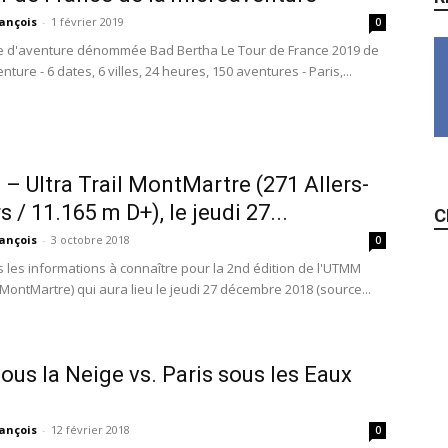
ançois
-
1 février 2019
0
e d'aventure dénommée Bad Bertha Le Tour de France 2019 de
nture - 6 dates, 6 villes, 24 heures, 150 aventures - Paris,...
 Ultra Trail MontMartre (271 Allers-
 / 11.165 m D+), le jeudi 27...
C
ançois
-
3 octobre 2018
0
es les informations à connaître pour la 2nd édition de l'UTMM
l MontMartre) qui aura lieu le jeudi 27 décembre 2018 (source...
sous la Neige vs. Paris sous les Eaux
ançois
-
12 février 2018
0