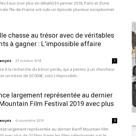
s les Eaux (voir plus en détails) En janvier 2018, Paris et d’une
rale l’Ile-de-France ont subi un épisode pluvieux exceptionnel.
le chasse au trésor avec de véritables
ts à gagner : L’impossible affaire
ançois
-
23 octobre 2018
1
vre A la recherche du trésor perdu, qui a permis à un chercheur
r un trésor de 50 000€, voici L'impossible...
nce largement représentée au dernier
Mountain Film Festival 2019 avec plus
ançois
-
6 novembre 2019
0
était largement représentée au dernier Banff Mountain Film
19 avec plus de 10 films Parmi les films sélectionnés par le