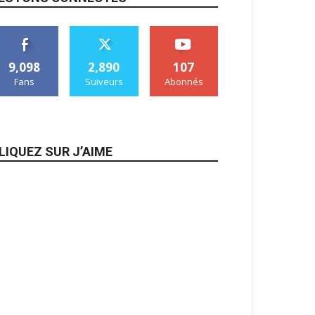
9,098
2,890
107
Fans
Suiveurs
Abonnés
LIQUEZ SUR J’AIME