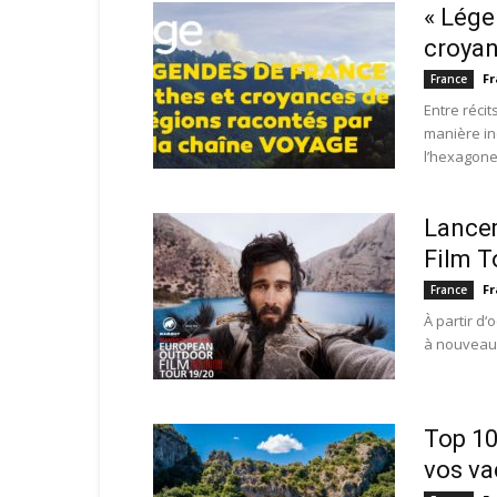
« Lége
croyan
Fr
France
Entre réci
manière in
l’hexagone.
Lancem
Film T
Fr
France
À partir d‘
à nouveau 
Top 10
vos v