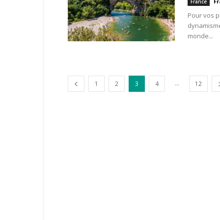
Fr
France
Pour vos p
dynamisme,
monde...
...
1
2
3
4
12