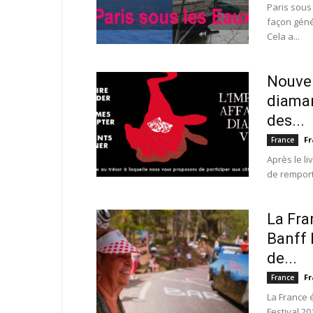
​ Paris sou
façon géné
Cela a...
Nouvel
diaman
des...
Fr
France
Après le li
de remporte
La Fra
Banff 
de...
Fr
France
La France 
Festival 20