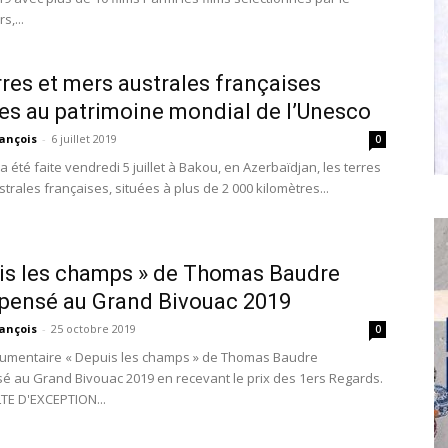
s,...
rres et mers australes françaises
es au patrimoine mondial de l’Unesco
ançois
-
6 juillet 2019
0
 été faite vendredi 5 juillet à Bakou, en Azerbaïdjan, les terres
trales françaises, situées à plus de 2 000 kilomètres...
is les champs » de Thomas Baudre
pensé au Grand Bivouac 2019
ançois
-
25 octobre 2019
0
cumentaire « Depuis les champs » de Thomas Baudre
 au Grand Bivouac 2019 en recevant le prix des 1ers Regards.
TE D'EXCEPTION...