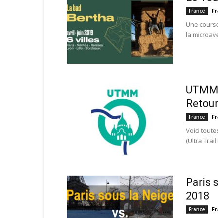
Fr
France
Une cours
la microave
UTMM –
Retours
Fr
France
Voici tout
(Ultra Trai
Paris 
2018
Fr
France