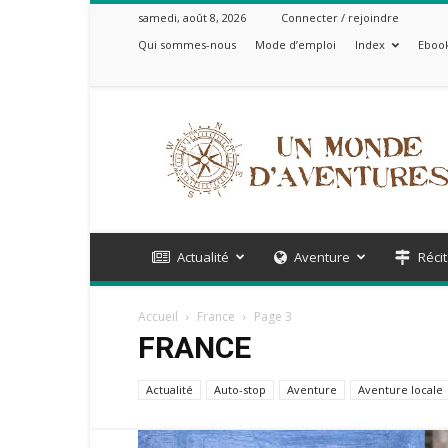
samedi, août 8, 2026
Connecter / rejoindre
Qui sommes-nous
Mode d’emploi
Index
Ebook
Un
Monde
d'Aventures
Actualité
Aventure
Récit
Accueil
France
Page 3
FRANCE
Actualité
Auto-stop
Aventure
Aventure locale