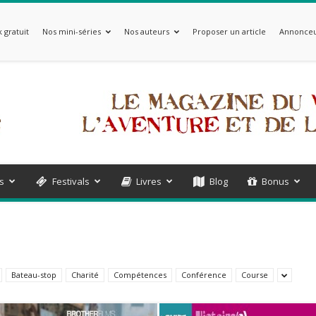
 gratuit
Nos mini-séries
Nos auteurs
Proposer un article
Annonceu
s
Festivals
Livres
Blog
Bonus
Bateau-stop
Charité
Compétences
Conférence
Course