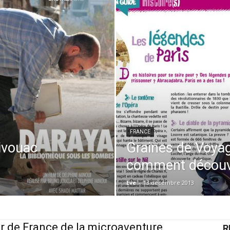
FRANCE
ivouac
Graines de Voyag
comment découvri
Eve
-
13 décembre 2013
r de France de la microaventure
R