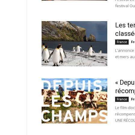
festival Our
Les te
classé
Fr
France
L'annonce a
et mers aus
« Depu
récom
Fr
France
Le film-do
récompensé
UNE RÉCOL