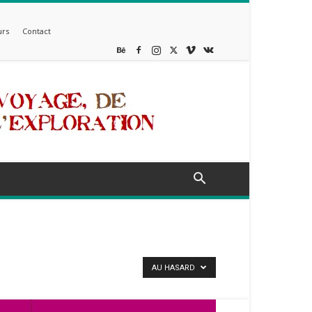
rs
Contact
AU HASARD