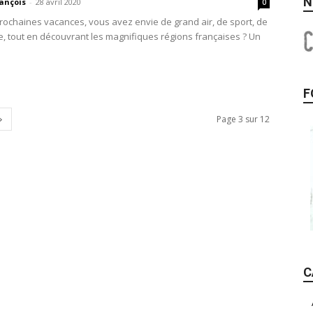
N
ançois
-
28 avril 2020
0
rochaines vacances, vous avez envie de grand air, de sport, de
 tout en découvrant les magnifiques régions françaises ? Un
F
Page 3 sur 12
C