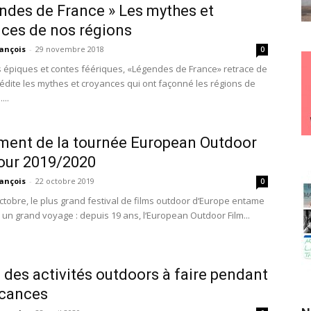
ndes de France » Les mythes et
ces de nos régions
ançois
-
29 novembre 2018
0
ts épiques et contes féériques, «Légendes de France» retrace de
édite les mythes et croyances qui ont façonné les régions de
...
ent de la tournée European Outdoor
our 2019/2020
ançois
-
22 octobre 2019
0
octobre, le plus grand festival de films outdoor d‘Europe entame
un grand voyage : depuis 19 ans, l‘European Outdoor Film...
 des activités outdoors à faire pendant
acances