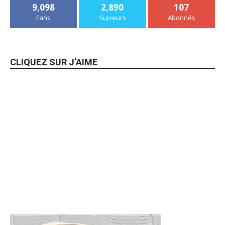
9,098
2,890
107
Fans
Suiveurs
Abonnés
CLIQUEZ SUR J’AIME