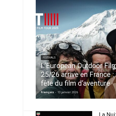
FESTIVALS
L’European Outdoor Fil
25/26 arrive en France :
fête du film d’aventure
François
-
13 janvier 2026
La Nui