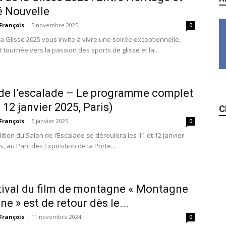
é Nouvelle
François
-
5 novembre 2025
0
la Glisse 2025 vous invite à vivre une soirée exceptionnelle,
tournée vers la passion des sports de glisse et la...
de l’escalade – Le programme complet
t 12 janvier 2025, Paris)
C
François
-
5 janvier 2025
0
tion du Salon de l’Escalade se déroulera les 11 et 12 Janvier
s, au Parc des Exposition de la Porte...
tival du film de montagne « Montagne
ne » est de retour dès le...
François
-
11 novembre 2024
0