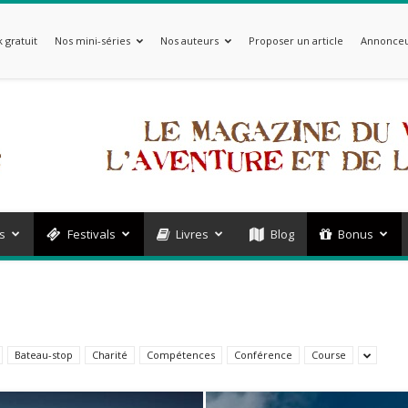
 gratuit
Nos mini-séries
Nos auteurs
Proposer un article
Annonceu
s
Festivals
Livres
Blog
Bonus
Bateau-stop
Charité
Compétences
Conférence
Course