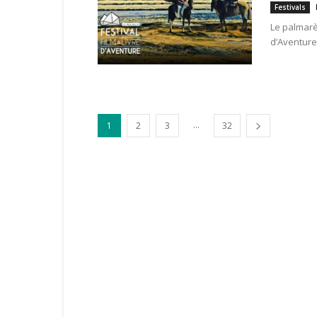
Festivals
Le palmarès
d’Aventure 
...
1
2
3
32