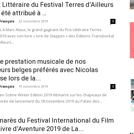
 Littéraire du Festival Terres d’Ailleurs
 été attribué à …
François
-
22 novembre 2019
0
ns à Marc Alaux, le grand gagnant du Prix Littéraire Terres
2019 avec son livre « Ivre de Steppes » des Éditions Transboréal
illeurs...
 prestation musicale de nos
urs belges préférés avec Nicolas
e lors de la...
François
-
19 novembre 2019
0
n Scène Winter Edition 2019 démarre sur les chapeaux de
soirée de lancement du 18 novembre 2019 au Palais des...
marès du Festival International du Film
Livre d’Aventure 2019 de La...