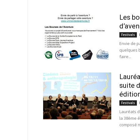
Les bo
d’aven
Festivals
Envie de pa
quelques b
faire...
Lauréa
suite 
édition
Festivals
Lauréats d
la 38ème éd
composé no