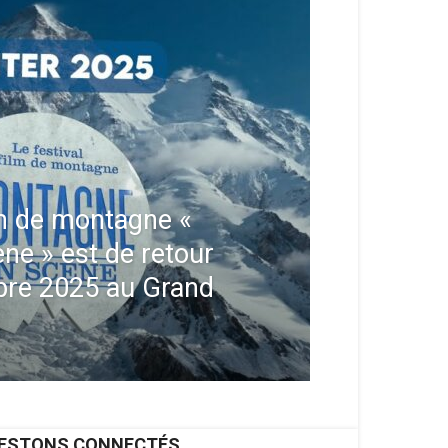
ilm de montagne «
e » est de retour
bre 2025 au Grand
ESTONS CONNECTÉS