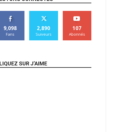
9,098
2,890
107
Fans
Suiveurs
Abonnés
LIQUEZ SUR J’AIME