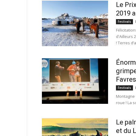
Le Prix
2019 a
Festivals
Félicitatio
d'Ailleurs 
! Terres d’a
Énorme
grimpe
Favress
Festivals
Montagne e
roue ! La 
Le pal
et du 