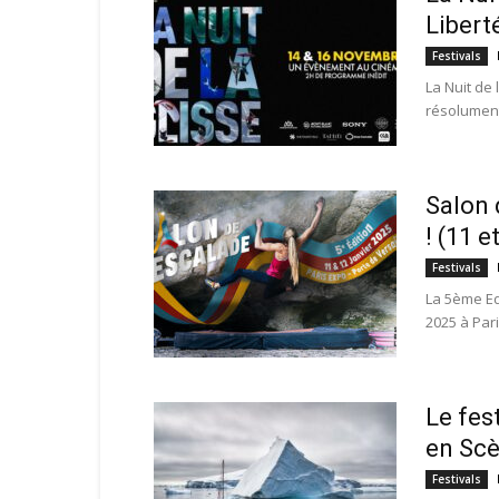
Libert
Festivals
La Nuit de 
résolument 
Salon 
! (11 e
Festivals
La 5ème Edi
2025 à Pari
Le fes
en Scè
Festivals