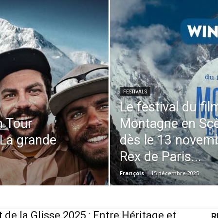
FESTIVALS
Le festival du f
m Tour
Montagne en Scèn
 La grande
dès le 13 novem
Rex de Paris...
François
-
15 décembre 2025
t de la Glisse 2025 : Entre Héritage et
R