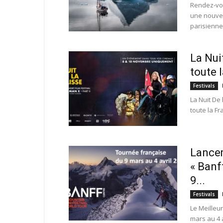
Rendez-vou
une nouvel
parisienne.
La Nui
toute l
Festivals
La Nuit De
toute la Fr
Lancem
« Banf
9...
Festivals
Le Meilleu
mars au 4 a