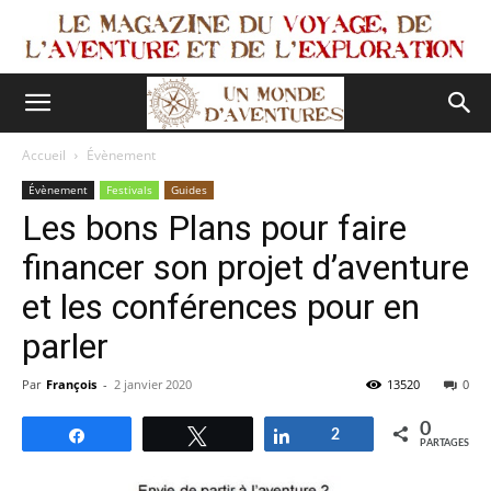
Accueil
Évènement
Évènement
Festivals
Guides
Les bons Plans pour faire
financer son projet d’aventure
et les conférences pour en
parler
Par
François
-
2 janvier 2020
13520
0
0
Partagez
Tweetez
Partagez
2
PARTAGES