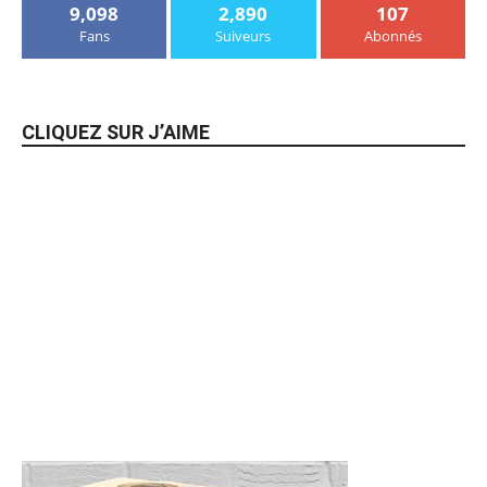
9,098
2,890
107
Fans
Suiveurs
Abonnés
CLIQUEZ SUR J’AIME