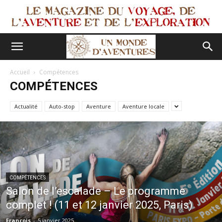
Accueil
Compétences
COMPÉTENCES
Actualité
Auto-stop
Aventure
Aventure locale
COMPÉTENCES
Salon de l’escalade – Le programme
complet ! (11 et 12 janvier 2025, Paris)
François
-
5 janvier 2025