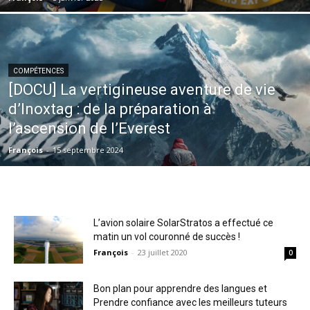
COMPÉTENCES
[DOCU] La vertigineuse aventure de vie
d’Inoxtag : de la préparation à
l’ascension de l’Everest
François
-
15 septembre 2024
L’avion solaire SolarStratos a effectué ce
matin un vol couronné de succès !
François
-
23 juillet 2020
0
Bon plan pour apprendre des langues et
Prendre confiance avec les meilleurs tuteurs