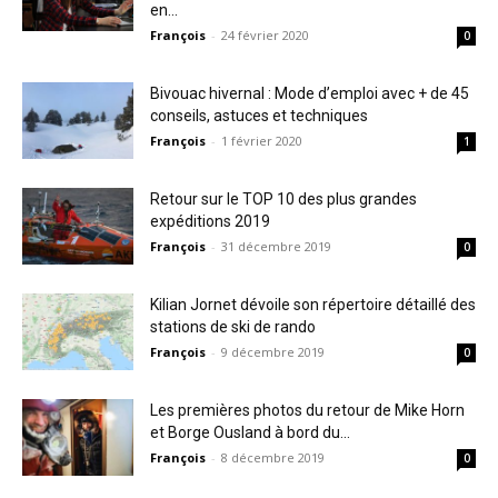
en...
François
-
24 février 2020
0
Bivouac hivernal : Mode d’emploi avec + de 45
conseils, astuces et techniques
François
-
1 février 2020
1
Retour sur le TOP 10 des plus grandes
expéditions 2019
François
-
31 décembre 2019
0
Kilian Jornet dévoile son répertoire détaillé des
stations de ski de rando
François
-
9 décembre 2019
0
Les premières photos du retour de Mike Horn
et Borge Ousland à bord du...
François
-
8 décembre 2019
0