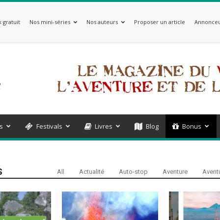
 gratuit
Nos mini-séries
Nos auteurs
Proposer un article
Annonceu
s
Festivals
Livres
Blog
Bonus
S
All
Actualité
Auto-stop
Aventure
Aventu