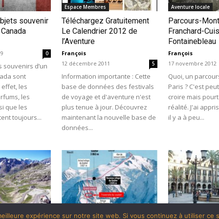
Espace Membres
Aventure locale
bjets souvenir
Téléchargez Gratuitement
Parcours-Mon
 Canada
Le Calendrier 2012 de
Franchard-Cuis
l’Aventure
Fontainebleau
19
François
François
0
12 décembre 2011
17 novembre 2012
5
s souvenirs d’un
ada sont
Information importante : Cette
Quoi, un parcou
effet, les
base de données des festivals
Paris ? C'est peut-
rfums, les
de voyage et d'aventure n'est
croire mais pourt
si que les
plus tenue à jour. Découvrez
réalité. J'ai appr
ent toujours...
maintenant la nouvelle base de
il y a à peu...
données...
Actualité
Guides
eilleure expérience sur notre site web. Si vous continuez à utiliser ce