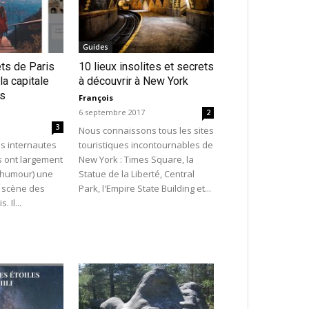
Guides
s de Paris
10 lieux insolites et secrets
la capitale
à découvrir à New York
rs
François
6 septembre 2017
2
3
Nous connaissons tous les sites
es internautes
touristiques incontournables de
ls ont largement
New York : Times Square, la
 humour) une
Statue de la Liberté, Central
 scène des
Park, l'Empire State Building et...
 Il...