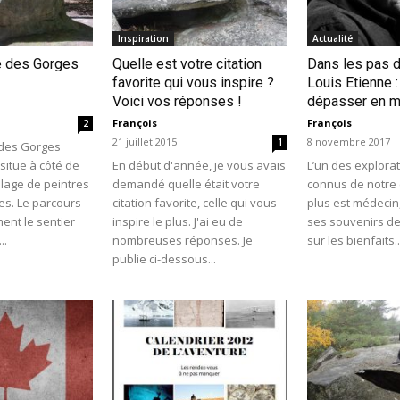
Inspiration
Actualité
e des Gorges
Quelle est votre citation
Dans les pas 
favorite qui vous inspire ?
Louis Etienne 
Voici vos réponses !
dépasser en m
François
François
2
21 juillet 2015
8 novembre 2017
1
des Gorges
situe à côté de
En début d'année, je vous avais
L’un des explorat
llage de peintres
demandé quelle était votre
connus de notre
es. Le parcours
citation favorite, celle qui vous
plus est médecin
ment le sentier
inspire le plus. J'ai eu de
ses souvenirs de
..
nombreuses réponses. Je
sur les bienfaits..
publie ci-dessous...