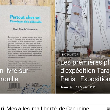
BATEAU-STOP
Les premières p
livre sur
d’expédition Tara
rouille
Paris : Exposition
François
-
29 février 2020
ari, Mes ailes, ma liberté, de Capucine
R