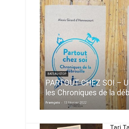
BATEAU-STOP
PARTOUT CHEZ SOI – Un 
les Chroniques de la déb
François
-
13 février 2022
Tari T