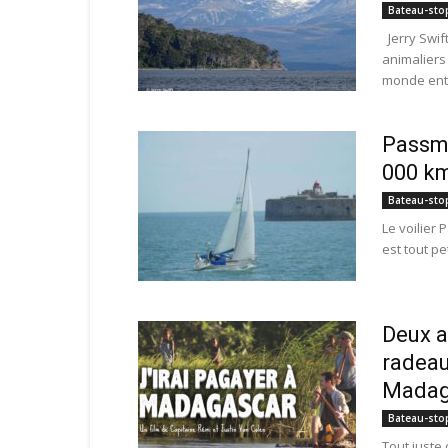
Bateau-sto
Jerry Swift
animaliers
monde enti
Passmo
000 km
Bateau-sto
Le voilier 
est tout pe
Deux a
radeau
Madag
Bateau-sto
Tout juste