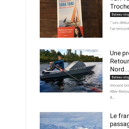
Troch
Bateau-sto
" Les début
l'ai rencon
Une pr
Retour
Nord..
Bateau-sto
Vincent Gr
Aller-Reto
8...
Le fra
passag