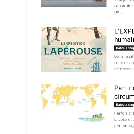
construire
Un...
L’EXP
humain
Bateau-sto
Dans le sil
cette exce
de Brest ju
Partir
circum
Bateau-sto
Parfois dr
la voile e
personnage