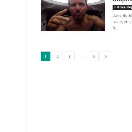
Bateau-sto
L’aventuri
rame, en s
à...
...
1
2
3
5