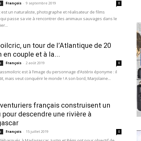
François
-
9 septembre 2019
p
0
 est un naturaliste, photographe et réalisateur de films
 qui passe sa vie à rencontrer des animaux sauvages dans le
er...
ilcric, un tour de l’Atlantique de 20
 en couple et à la...
François
-
2 août 2019
p
0
Passmoilcric est à l’image du personnage d’Astérix éponyme : il
tit, mais veut conquérir le monde ! A son bord, Marjolaine...
venturiers français construisent un
 pour descendre une rivière à
ascar
François
-
15 juillet 2019
p
0
 débarqués à Madagascar, Justin et Rémi ont pour objectif de