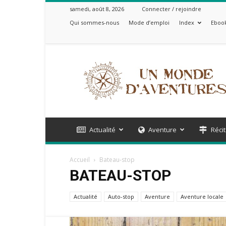
samedi, août 8, 2026
Connecter / rejoindre
Qui sommes-nous
Mode d’emploi
Index
Ebook
Un
Monde
d'Aventures
Actualité
Aventure
Récit
Accueil
Bateau-stop
BATEAU-STOP
Actualité
Auto-stop
Aventure
Aventure locale