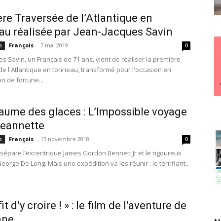
re Traversée de l’Atlantique en
u réalisée par Jean-Jacques Savin
François
-
7 mai 2019
p
0
s Savin, un Français de 71 ans, vient de réaliser la première
de l'Atlantique en tonneau, transformé pour l'occasion en
n de fortune...
aume des glaces : L’Impossible voyage
Jeannette
François
-
15 novembre 2018
p
0
épare l’excentrique James Gordon Bennett Jr et le rigoureux
eorge De Long. Mais une expédition va les réunir : le terrifiant...
ffit d’y croire ! » : le film de l’aventure de
ne...