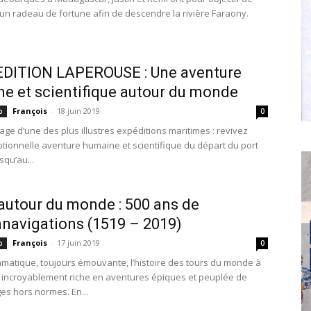
 un radeau de fortune afin de descendre la rivière Faraony.
EDITION LAPEROUSE : Une aventure
e et scientifique autour du monde
François
-
18 juin 2019
p
0
lage d’une des plus illustres expéditions maritimes : revivez
ptionnelle aventure humaine et scientifique du départ du port
squ’au...
 autour du monde : 500 ans de
navigations (1519 – 2019)
François
-
17 juin 2019
p
0
amatique, toujours émouvante, l’histoire des tours du monde à
st incroyablement riche en aventures épiques et peuplée de
s hors normes. En...