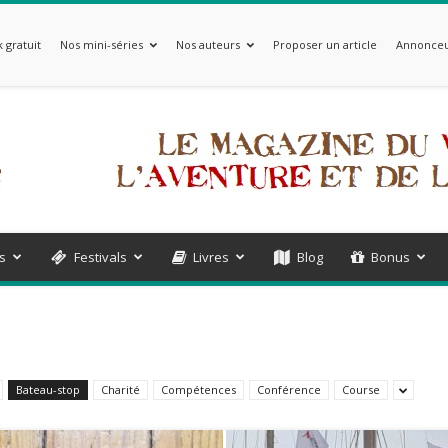
 gratuit
Nos mini-séries
Nos auteurs
Proposer un article
Annonceu
s
Festivals
Livres
Blog
Bonus
Bateau-stop
Charité
Compétences
Conférence
Course