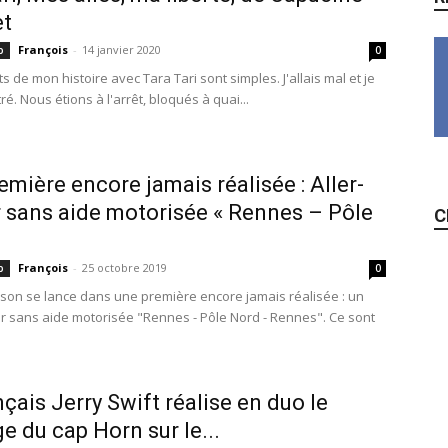
et
François
-
14 janvier 2020
p
0
s de mon histoire avec Tara Tari sont simples. J'allais mal et je
tré. Nous étions à l'arrêt, bloqués à quai...
emière encore jamais réalisée : Aller-
 sans aide motorisée « Rennes – Pôle
C
.
François
-
25 octobre 2019
p
0
ison se lance dans une première encore jamais réalisée : un
ur sans aide motorisée "Rennes - Pôle Nord - Rennes". Ce sont
nçais Jerry Swift réalise en duo le
e du cap Horn sur le...