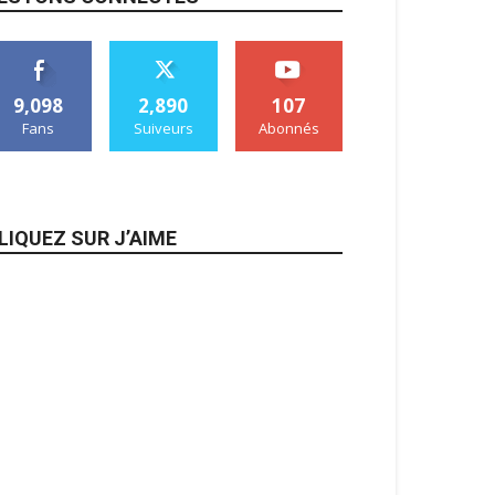
9,098
2,890
107
Fans
Suiveurs
Abonnés
LIQUEZ SUR J’AIME