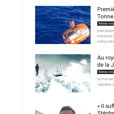
Premiè
Tonnea
Bateau-sto
Jean-Jacque
traversée 
embarcatio
Au roy
de la 
Bateau-sto
Un monde s
capitaine G
« Il su
Stépha