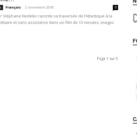
N
François
-
2 novembre 2018
p
0
er Stéphane Nedelec raconte sa traversée de l’Atlantique à la
olitaire et sans assistance dans un film de 13 minutes, images
F
Page 1 sur 5
C