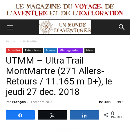
Accueil
Actualité
Actualité
Faits divers
France
Glanage urbain
Hiver
UTMM – Ultra Trail
MontMartre (271 Allers-
Retours / 11.165 m D+), le
jeudi 27 dec. 2018
Par
François
-
3 octobre 2018
4019
0
0
Partagez
Tweetez
Partagez
PARTAGES