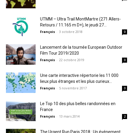
UTMM – Ultra Trail MontMartre (271 Allers-
Retours / 11.165 m D+), le jeudi 27...
François
-
3 octobre 2018
0
Lancement de la tournée European Outdoor
Film Tour 2019/2020
François
-
22 octobre 2019
0
Une carte interactive répertorie les 11 000
lieux plus étranges et les plus curieux...
François
-
5 novembre 2017
0
Le Top 10 des plus belles randonnées en
France
François
-
13 mars 2014
2
The Urgent Run Paris 2018 : Un événement