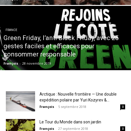
FRANCE
Green Friday, l’anti Black Friday, avec 25
gestes faciles et efficaces pour
consommer responsable
François
-
28 novembre 2019
Arctique : Nouvelle frontière — Une double
expédition polaire par Yuri Kozyrev &...
François
-
5 septembre 2018
0
Le Tour du Monde dans son jardin
François
-
27 septembre 2018
0