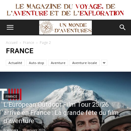
Accueil
France
Page 2
FRANCE
Actualité
Auto-stop
Aventure
Aventure locale
FRANCE
L’European Outdoor Film Tour 25/26
arrive en France : La grande fête du film
d’aventure
François
-
13 janvier 2026