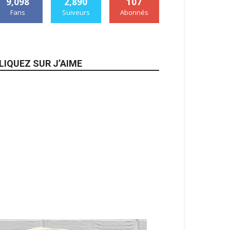
9,098
2,890
107
Fans
Suiveurs
Abonnés
LIQUEZ SUR J’AIME