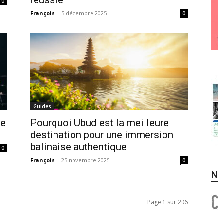
réussie
0
François
-
5 décembre 2025
0
Guides
de
Pourquoi Ubud est la meilleure
destination pour une immersion
balinaise authentique
0
François
-
25 novembre 2025
0
N
Page 1 sur 206