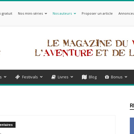
 gratuit
Nos mini-séries
Nos auteurs
Proposer un article
Annonceu
s
Festivals
Livres
Blog
Bonus
R
ntaires