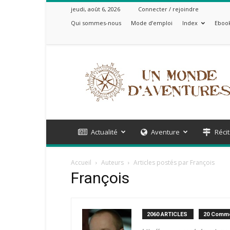
jeudi, août 6, 2026
Connecter / rejoindre
Qui sommes-nous
Mode d’emploi
Index
Ebook
Un
Monde
d'Aventures
Actualité
Aventure
Récit
Accueil
Auteurs
Articles postés par François
François
2060 ARTICLES
20 Comme