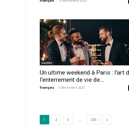
François
-
15 décembre 2025
Guides
Un ultime weekend à Paris : l’art 
l’enterrement de vie de...
François
-
5 décembre 2025
...
1
2
3
206