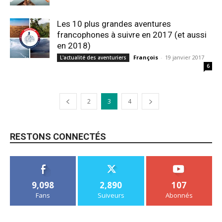
Les 10 plus grandes aventures
francophones à suivre en 2017 (et aussi
en 2018)
François
-
19 janvier 2017
L'actualité des aventuriers
6
2
3
4
RESTONS CONNECTÉS
9,098
2,890
107
Fans
Suiveurs
Abonnés