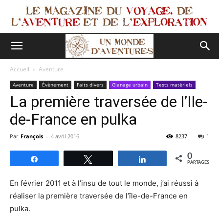
Accueil
Aventure
Aventure
Évènement
Faits divers
Glanage urbain
Tests matériels
La première traversée de l’Ile-
de-France en pulka
Par
François
-
4 avril 2016
8237
1
0
Partagez
Tweetez
Partagez
PARTAGES
En février 2011 et à l’insu de tout le monde, j’ai réussi à
réaliser la première traversée de l’île-de-France en
pulka.