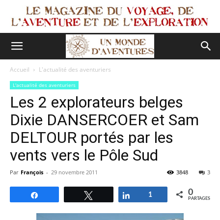
Accueil
L'actualité des aventuriers
L'actualité des aventuriers
Les 2 explorateurs belges
Dixie DANSERCOER et Sam
DELTOUR portés par les
vents vers le Pôle Sud
Par
François
-
29 novembre 2011
3848
3
0
Partagez
Tweetez
Partagez
1
PARTAGES