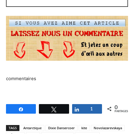
commentaires
0
Partagez
Tweetez
Partagez
1
PARTAGES
TAGS
Antarctique
Dixie Dansercoer
kite
Novolazarevskaya