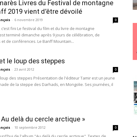
marès Livres du Festival de montagne
ff 2019 vient d’être dévoilé
ançois
-
6 novembre 2019
0
 c’est fini Le festival du film et du livre de montagne
’est terminé dimanche après 9 jours de célébration, de
s et de conférences. Le Banff Mountain...
et le loup des steppes
ançois
-
23 avril 2012
0
e loup des steppes Présentation de l'éditeur Tamir est un jeune
ade de la steppe des Darhads, en Mongolie. Ses journées, il
« Au delà du cercle arctique »
ançois
-
10 septembre 2012
0
urd'hui de l'album "Au delà du cercle arctique". Textes de