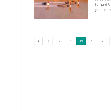
Bernard Ri
grand Nord
...
...
1
38
39
40