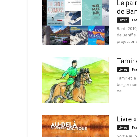
Le pal
de Ban
Fr
Livres
Banff 2019,
de Banff s
projection
Tamir 
Fr
Livres
Tamir et l
berger nom
ne...
Livre 
Fr
Livres
Sortie aujo