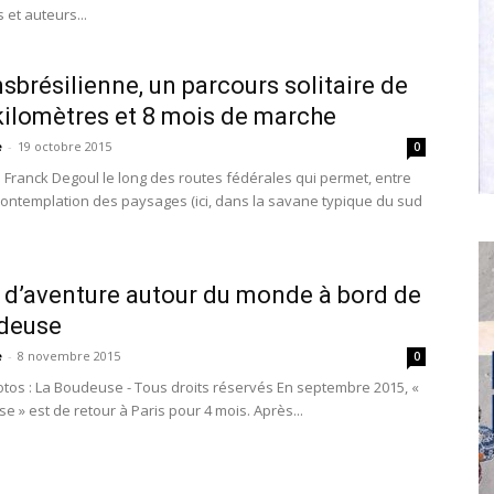
s et auteurs...
nsbrésilienne, un parcours solitaire de
kilomètres et 8 mois de marche
e
-
19 octobre 2015
0
 Franck Degoul le long des routes fédérales qui permet, entre
 contemplation des paysages (ici, dans la savane typique du sud
 d’aventure autour du monde à bord de
udeuse
e
-
8 novembre 2015
0
otos : La Boudeuse - Tous droits réservés En septembre 2015, «
 » est de retour à Paris pour 4 mois. Après...