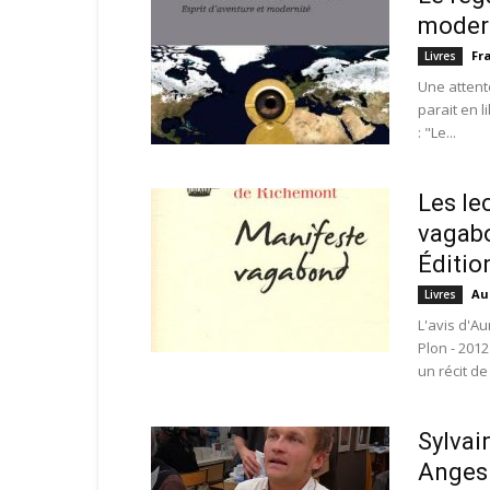
moder
Fr
Livres
Une attent
parait en l
: "Le...
Les le
vagabo
Éditio
Au
Livres
L'avis d'A
Plon - 201
un récit d
Sylvai
Anges