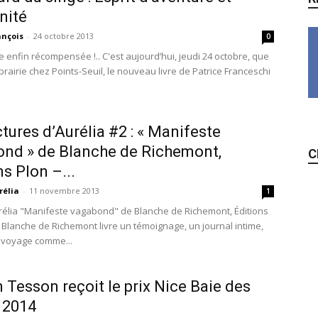
nité
ançois
-
24 octobre 2013
0
e enfin récompensée !.. C'est aujourd’hui, jeudi 24 octobre, que
ibrairie chez Points-Seuil, le nouveau livre de Patrice Franceschi
ctures d’Aurélia #2 : « Manifeste
nd » de Blanche de Richemont,
C
ns Plon –...
rélia
-
11 novembre 2013
1
urélia "Manifeste vagabond" de Blanche de Richemont, Éditions
2 Blanche de Richemont livre un témoignage, un journal intime,
e voyage comme...
n Tesson reçoit le prix Nice Baie des
 2014