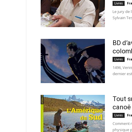
Fr
Livres
Le jury de 
Sylvain Te
BD d’a
colom
Fr
Livres
1496, Venis
dernier est
Tout su
canoë
Fr
Livres
Comment r
physique p