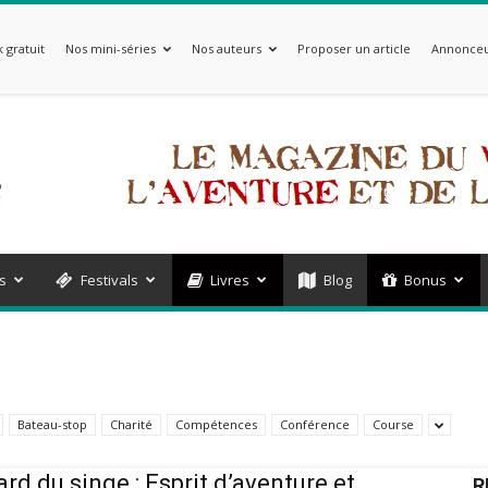
 gratuit
Nos mini-séries
Nos auteurs
Proposer un article
Annonceu
s
Festivals
Livres
Blog
Bonus
Bateau-stop
Charité
Compétences
Conférence
Course
ard du singe : Esprit d’aventure et
R