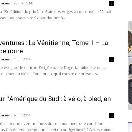
ançois
-
23 mai 2014
0
la 19e édition du prix Nice Baie des Anges a couronné le 22 mai
sson pour son livre S’abandonner à...
ventures : La Vénitienne, Tome 1 – La
be noire
ançois
-
1 juin 2014
0
e est grande et riche. Dirigée par le Doge, la faiblesse de ce
 d'aimer sa nièce, Constanza, qu'il couvre de présents....
r l’Amérique du Sud : à vélo, à pied, en
ançois
-
6 juin 2014
0
éaliser une aventure hors du commun avec une condition
as forcément exceptionnelle et un budget limité ? Faites comme