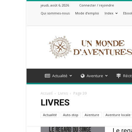
jeudi, août 6, 2026
Connecter / rejoindre
Qui sommes-nous
Mode d’emploi
Index
Ebook
Un
Monde
d'Aventures
Actualité
Aventure
Récit
Accueil
Livres
Page 39
LIVRES
Actualité
Auto-stop
Aventure
Aventure locale
Le reg