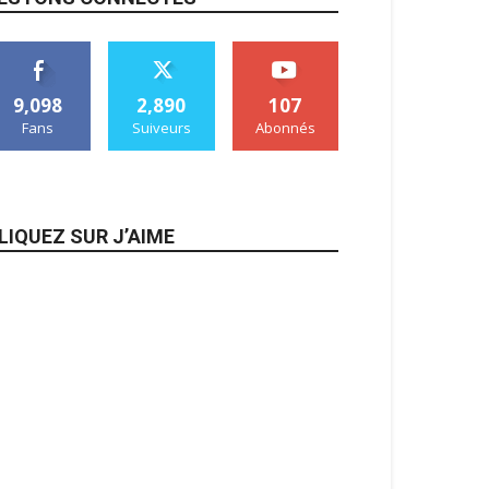
9,098
2,890
107
Fans
Suiveurs
Abonnés
LIQUEZ SUR J’AIME