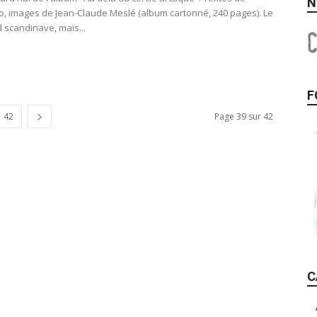
N
o, images de Jean-Claude Meslé (album cartonné, 240 pages). Le
 scandinave, mais...
F
42
Page 39 sur 42
C