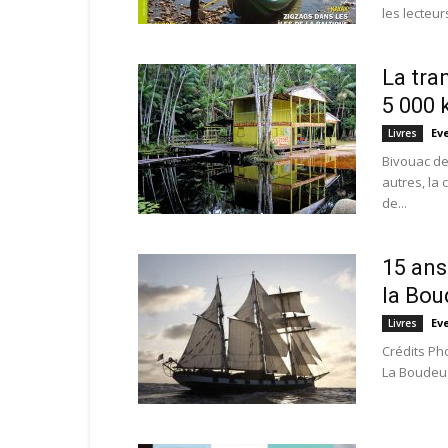
les lecteur
La tra
5 000 
Ev
Livres
Bivouac de
autres, la
de...
15 ans
la Bo
Ev
Livres
Crédits Ph
La Boudeuse