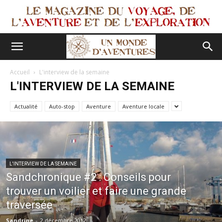
Accueil
L'interview de la semaine
L'INTERVIEW DE LA SEMAINE
Actualité
Auto-stop
Aventure
Aventure locale
L'INTERVIEW DE LA SEMAINE
Sandchronique #2 : Conseils pour
trouver un voilier et faire une grande
traversée
Sandrine
-
2 décembre 2012