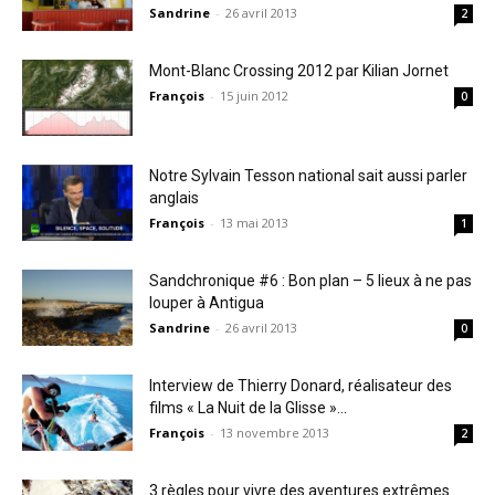
Sandrine
-
26 avril 2013
2
Mont-Blanc Crossing 2012 par Kilian Jornet
François
-
15 juin 2012
0
Notre Sylvain Tesson national sait aussi parler
anglais
François
-
13 mai 2013
1
Sandchronique #6 : Bon plan – 5 lieux à ne pas
louper à Antigua
Sandrine
-
26 avril 2013
0
Interview de Thierry Donard, réalisateur des
films « La Nuit de la Glisse »...
François
-
13 novembre 2013
2
3 règles pour vivre des aventures extrêmes