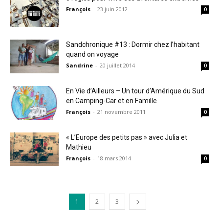
François
-
23 juin 2012
0
Sandchronique #13 : Dormir chez l’habitant
quand on voyage
Sandrine
-
20 juillet 2014
0
En Vie d’Ailleurs – Un tour d’Amérique du Sud
en Camping-Car et en Famille
François
-
21 novembre 2011
0
« L’Europe des petits pas » avec Julia et
Mathieu
François
-
18 mars 2014
0
1
2
3