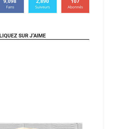
9,098
2,890
107
Fans
Suiveurs
Abonnés
LIQUEZ SUR J’AIME