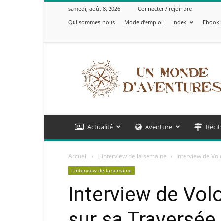
samedi, août 8, 2026
Connecter / rejoindre
Qui sommes-nous
Mode d’emploi
Index
Ebook 
Un
Monde
d'Aventures
Actualité
Aventure
Récit
Accueil
L'interview de la semaine
Interview de Vol
L'interview de la semaine
Interview de Vol
sur sa Traversée