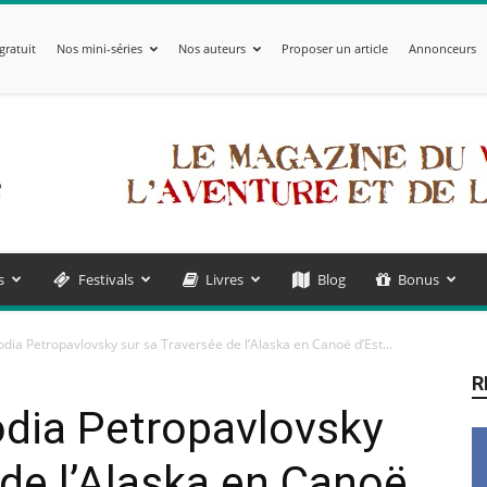
gratuit
Nos mini-séries
Nos auteurs
Proposer un article
Annonceurs
s
Festivals
Livres
Blog
Bonus
odia Petropavlovsky sur sa Traversée de l’Alaska en Canoë d’Est...
R
odia Petropavlovsky
 de l’Alaska en Canoë