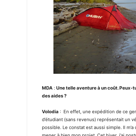
MDA
:
Une telle aventure à un coût. Peux-t
des aides ?
Volodia
: En effet, une expédition de ce ge
d’étudiant (sans revenus) représentait un vé
possible. Le constat est aussi simple. Il m’
mener à bien mon projet. Cet hiver, j’ai pos