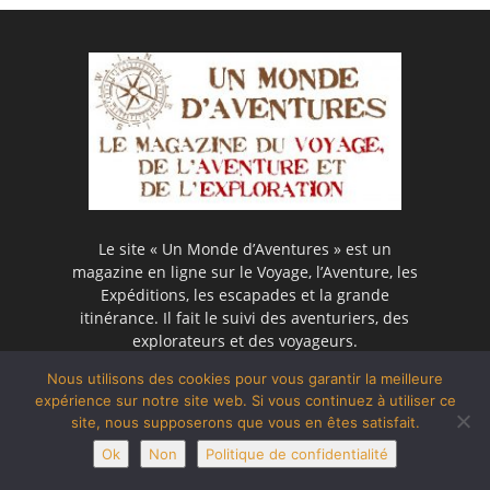
Le site « Un Monde d’Aventures » est un
magazine en ligne sur le Voyage, l’Aventure, les
Expéditions, les escapades et la grande
itinérance. Il fait le suivi des aventuriers, des
explorateurs et des voyageurs.
Nous utilisons des cookies pour vous garantir la meilleure
expérience sur notre site web. Si vous continuez à utiliser ce
DERNIERS ARTICLES
site, nous supposerons que vous en êtes satisfait.
Ok
Non
Politique de confidentialité
Ski de randonnée et séjour en famille : c’est
possible dans...