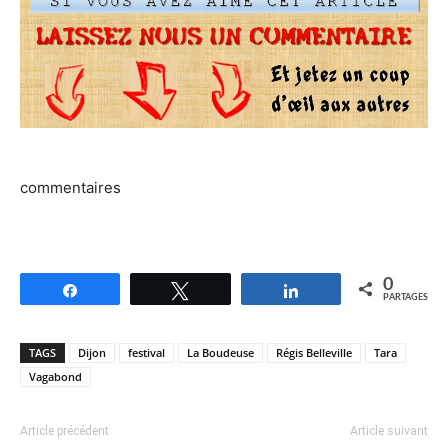
commentaires
0
Partagez
Tweetez
Partagez
PARTAGES
TAGS
Dijon
festival
La Boudeuse
Régis Belleville
Tara
Vagabond
Article précédent
Article suivant