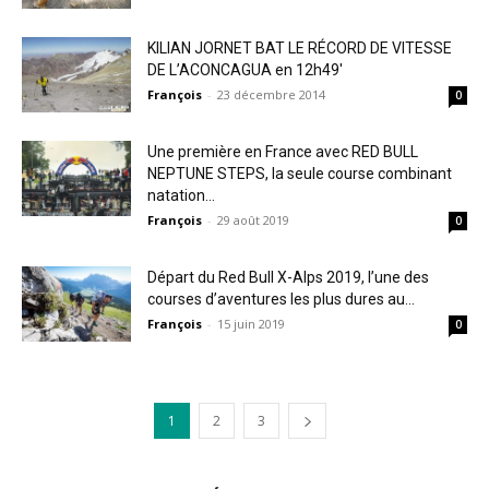
KILIAN JORNET BAT LE RÉCORD DE VITESSE
DE L’ACONCAGUA en 12h49′
François
-
23 décembre 2014
0
Une première en France avec RED BULL
NEPTUNE STEPS, la seule course combinant
natation...
François
-
29 août 2019
0
Départ du Red Bull X-Alps 2019, l’une des
courses d’aventures les plus dures au...
François
-
15 juin 2019
0
1
2
3