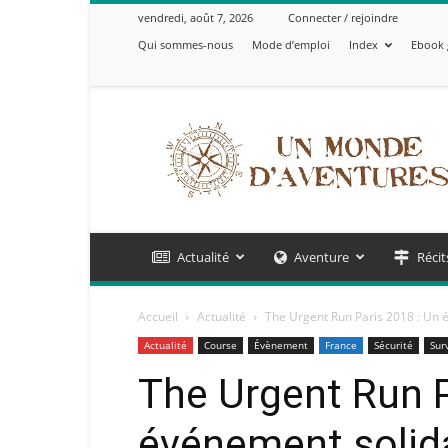
vendredi, août 7, 2026
Connecter / rejoindre
Qui sommes-nous
Mode d’emploi
Index
Ebook 
Un
Monde
d'Aventures
Actualité
Aventure
Récit
Accueil
Actualité
The Urgent Run Paris 2018 : Un é
Actualité
Course
Évènement
France
Sécurité
Sur
The Urgent Run P
événement solida