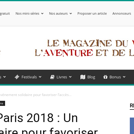
gratuit
Nos mini-séries
Nos auteurs
Proposer un article
Annonceurs
s
Festivals
Livres
Blog
Bonus
vénement solidaire pour favoriser l’accès...
vie
R
aris 2018 : Un
ire pour favoriser