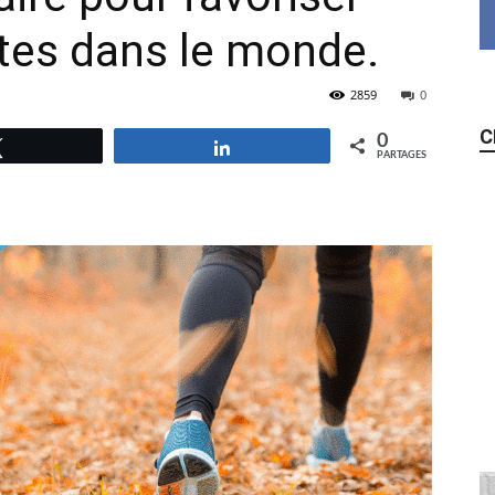
ttes dans le monde.
2859
0
C
0
Tweetez
Partagez
PARTAGES