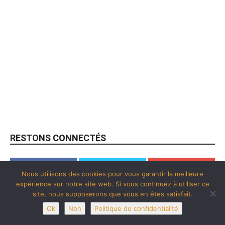
RESTONS CONNECTÉS
Nous utilisons des cookies pour vous garantir la meilleure
expérience sur notre site web. Si vous continuez à utiliser ce
9,098
2,890
107
site, nous supposerons que vous en êtes satisfait.
Fans
Suiveurs
Abonnés
Ok
Non
Politique de confidentialité