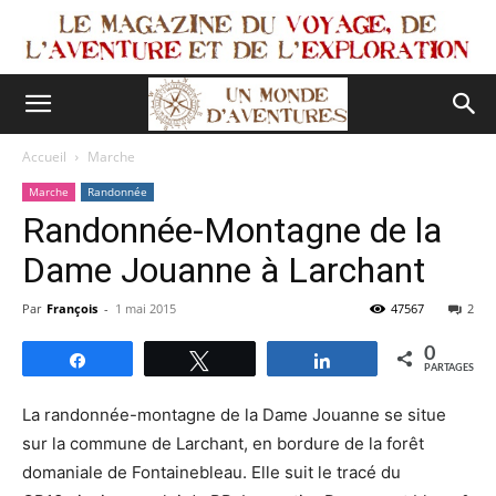
Accueil
Marche
Marche
Randonnée
Randonnée-Montagne de la
Dame Jouanne à Larchant
Par
François
-
1 mai 2015
47567
2
0
Partagez
Tweetez
Partagez
PARTAGES
La randonnée-montagne de la Dame Jouanne se situe
sur la commune de Larchant, en bordure de la forêt
domaniale de Fontainebleau. Elle suit le tracé du