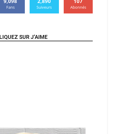
9,098
2,890
107
Fans
Suiveurs
Abonnés
LIQUEZ SUR J’AIME