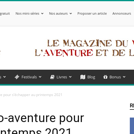
gratuit
Nos mini-séries
Nos auteurs
Proposer un article
Annonceurs
s
Festivals
Livres
Blog
Bonus
re pour s’échapper au printemps 2021
R
o-aventure pour
rintemps 2021