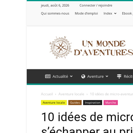
jeudi, août 6, 2026
Connecter / rejoindre
Qui sommes-nous
Mode d’emploi
Index
Ebook 
Un
Monde
d'Aventures
Actualité
Aventure
Récit
Accueil
Aventure locale
10 idées de micro-aventu
Aventure locale
Guides
Inspiration
Marche
10 idées de micr
s’échapper au p