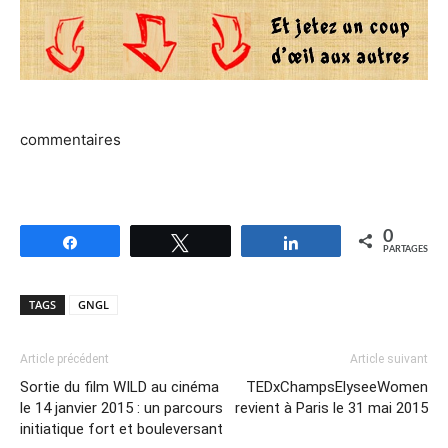
commentaires
0
Partagez
Tweetez
Partagez
PARTAGES
TAGS
GNGL
Article précédent
Article suivant
Sortie du film WILD au cinéma
TEDxChampsElyseeWomen
le 14 janvier 2015 : un parcours
revient à Paris le 31 mai 2015
initiatique fort et bouleversant