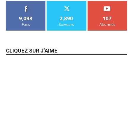
9,098
2,890
107
Fans
Suiveurs
Abonnés
CLIQUEZ SUR J’AIME