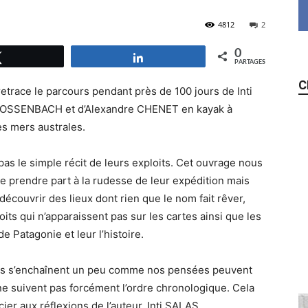
4812
2
0
Tweetez
Partagez
PARTAGES
C
retrace le parcours pendant près de 100 jours de Inti
OSSENBACH et d’Alexandre CHENET en kayak à
es mers australes.
pas le simple récit de leurs exploits. Cet ouvrage nous
e prendre part à la rudesse de leur expédition mais
découvrir des lieux dont rien que le nom fait rêver,
its qui n’apparaissent pas sur les cartes ainsi que les
e Patagonie et leur l’histoire.
ts s’enchaînent un peu comme nos pensées peuvent
 ne suivent pas forcément l’ordre chronologique. Cela
er aux réflexions de l’auteur, Inti SALAS