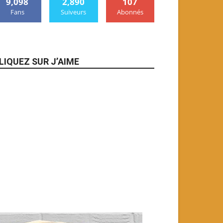
9,098
2,890
107
Fans
Suiveurs
Abonnés
LIQUEZ SUR J’AIME