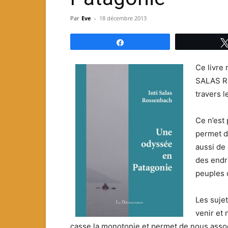
Par
Eve
-
18 décembre 2013
Partagez
Ce livre 
SALAS R
travers l
Ce n’est 
permet d
aussi de 
des endro
peuples d
Les suje
venir et
casse la monotonie et permet de nous associ