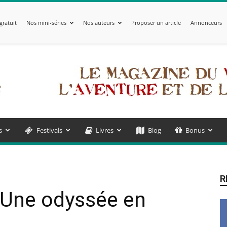
gratuit
Nos mini-séries
Nos auteurs
Proposer un article
Annonceurs
s
Festivals
Livres
Blog
Bonus
R
 Une odyssée en