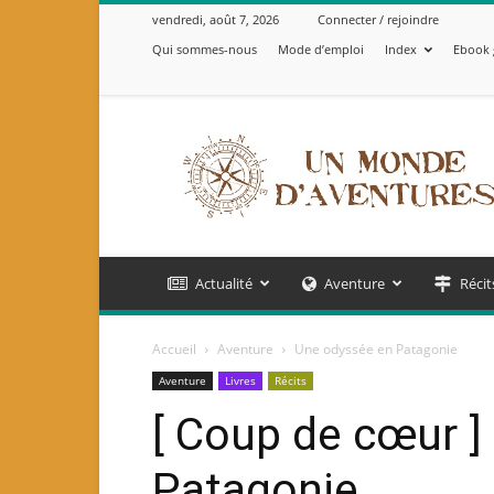
vendredi, août 7, 2026
Connecter / rejoindre
Qui sommes-nous
Mode d’emploi
Index
Ebook 
Un
Monde
d'Aventures
Actualité
Aventure
Récit
Accueil
Aventure
Une odyssée en Patagonie
Aventure
Livres
Récits
[ Coup de cœur ]
Patagonie