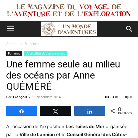
Accueil
Femmes
Femmes
L'actualité des aventuriers
Une femme seule au milieu
des océans par Anne
QUÉMÉRÉ
Par
François
-
11 décembre 2014
5110
0
0
Partagez
Tweetez
Partagez
PARTAGES
A l’occasion de l’exposition
Les Toiles de Mer
organisée
par la
Ville de Lannion
et le
Conseil Général des Côtes-