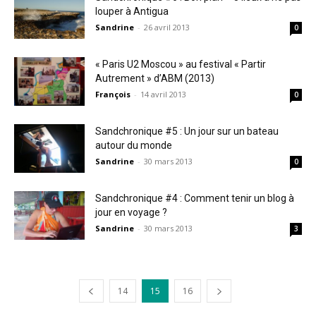
louper à Antigua
Sandrine
-
26 avril 2013
0
« Paris U2 Moscou » au festival « Partir
Autrement » d’ABM (2013)
François
-
14 avril 2013
0
Sandchronique #5 : Un jour sur un bateau
autour du monde
Sandrine
-
30 mars 2013
0
Sandchronique #4 : Comment tenir un blog à
jour en voyage ?
Sandrine
-
30 mars 2013
3
14
15
16