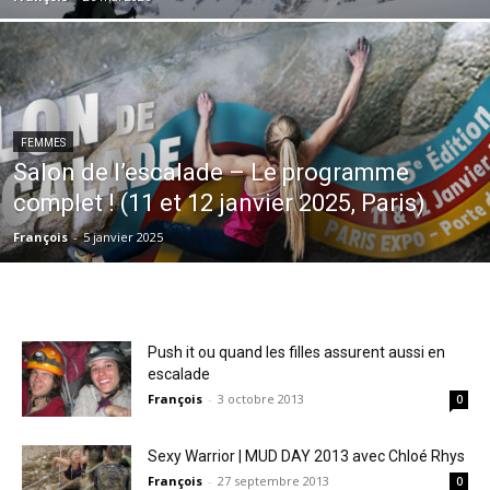
FEMMES
Salon de l’escalade – Le programme
complet ! (11 et 12 janvier 2025, Paris)
François
-
5 janvier 2025
Push it ou quand les filles assurent aussi en
escalade
François
-
3 octobre 2013
0
Sexy Warrior | MUD DAY 2013 avec Chloé Rhys
François
-
27 septembre 2013
0