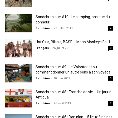
Sandchronique #10 : Le camping, pas que du
bonheur
Sandrine
-
27 juillet 2013
4
Hot Girls, Bikinis, BASE – Moab Monkeys Ep. 1
François
-
26 juillet 2013
0
Sandchronique #9 : Le Volontariat ou
comment donner un autre sens à son voyage
Sandrine
-
10 juin 2013
0
Sandchronique #8 : Tranche de vie – Un jour à
Antigua
Sandrine
-
26 avril 2013
2
Sandchronique #6 : Bon plan – 5 lieux à ne pas