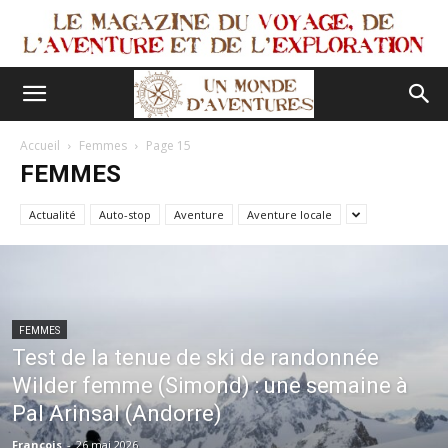
Accueil
Femmes
Page 15
FEMMES
Actualité
Auto-stop
Aventure
Aventure locale
FEMMES
Test de la tenue de ski de randonnée
Wilder femme (Simond) : une semaine à
Pal Arinsal (Andorre)
François
-
26 mai 2026