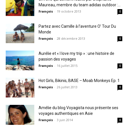
Maureau, membre du team adidas outdoor :...
François
-
19 octobre 2013
0
Partez avec Camille à l’aventure O’ Tour Du
Monde
François
-
28 décembre 2013
0
Aurélie et « I love my trip » : une histoire de
passion des voyages
François
-
16 juillet 2015
0
Hot Girls, Bikinis, BASE – Moab Monkeys Ep. 1
François
-
26 juillet 2013
0
Amélie du blog Voyagista nous présente ses
voyages authentiques en Asie
François
-
3 juin 2014
0