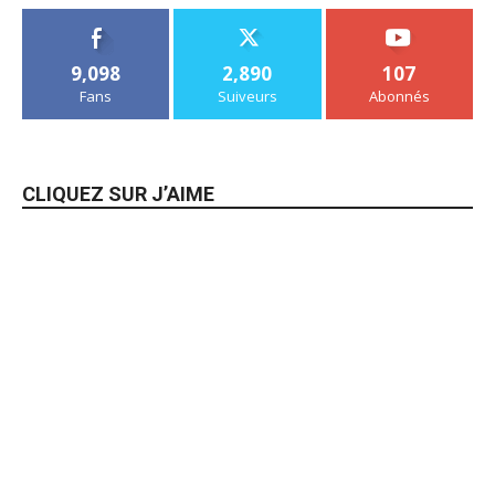
9,098
2,890
107
Fans
Suiveurs
Abonnés
CLIQUEZ SUR J’AIME