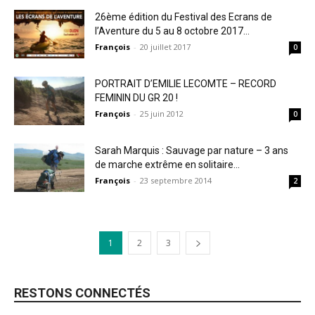
26ème édition du Festival des Ecrans de
l’Aventure du 5 au 8 octobre 2017...
François
-
20 juillet 2017
0
PORTRAIT D’EMILIE LECOMTE – RECORD
FEMININ DU GR 20 !
François
-
25 juin 2012
0
Sarah Marquis : Sauvage par nature – 3 ans
de marche extrême en solitaire...
François
-
23 septembre 2014
2
1
2
3
RESTONS CONNECTÉS