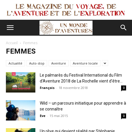
Accueil
Femmes
FEMMES
Actualité
Auto-stop
Aventure
Aventure locale
Le palmarès du Festival International du Film
d’Aventure 2018 de La Rochelle vient d’être...
François
-
18 novembre 2018
0
Wild – un parcours initiatique pour apprendre à
se connaître
Eve
-
15 mai 2015
0
Un rêve qui devient réalité par Stéphanie