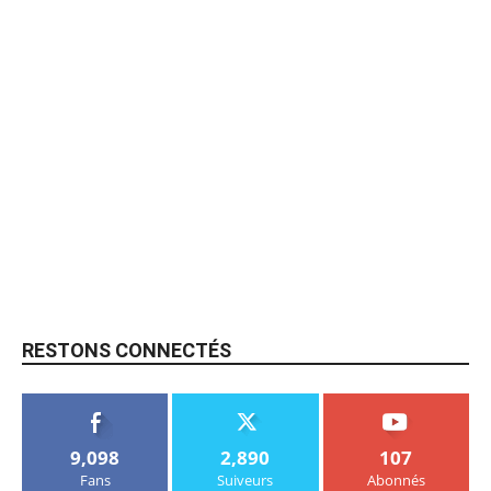
RESTONS CONNECTÉS
9,098
2,890
107
Fans
Suiveurs
Abonnés