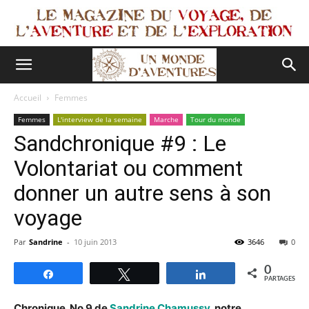
Accueil
Femmes
Femmes
L'interview de la semaine
Marche
Tour du monde
Sandchronique #9 : Le
Volontariat ou comment
donner un autre sens à son
voyage
Par
Sandrine
-
10 juin 2013
3646
0
0
Partagez
Tweetez
Partagez
PARTAGES
Chronique No 9 de
Sandrine Chamussy
, notre