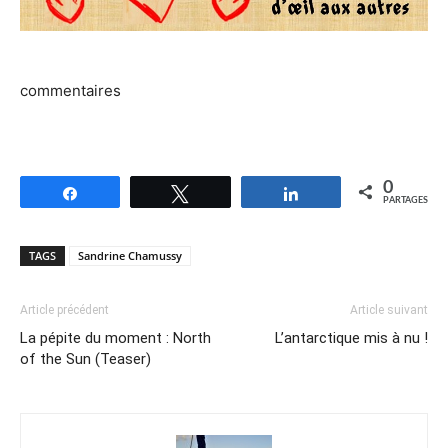
commentaires
0
Partagez
Tweetez
Partagez
PARTAGES
TAGS
Sandrine Chamussy
Article précédent
Article suivant
La pépite du moment : North
L’antarctique mis à nu !
of the Sun (Teaser)