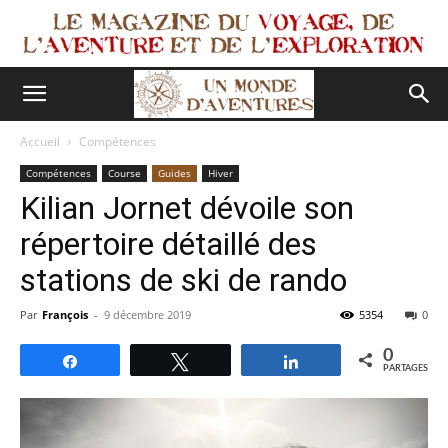
Accueil
Compétences
Compétences
Course
Guides
Hiver
Kilian Jornet dévoile son
répertoire détaillé des
stations de ski de rando
Par
François
-
9 décembre 2019
5354
0
0
Partagez
Tweetez
Partagez
PARTAGES