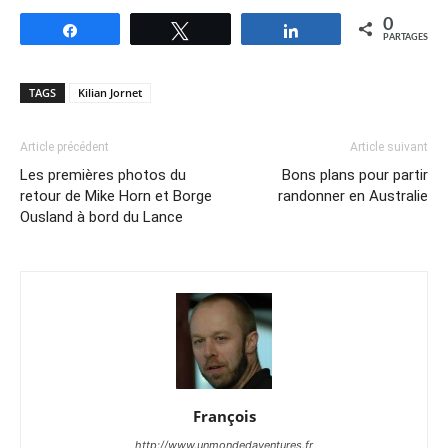
0
Partagez
Tweetez
Partagez
PARTAGES
TAGS
Kilian Jornet
Article précédent
Article suivant
Les premières photos du
Bons plans pour partir
retour de Mike Horn et Borge
randonner en Australie
Ousland à bord du Lance
François
http://www.unmondedaventures.fr