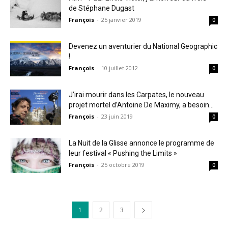
de Stéphane Dugast
François
-
25 janvier 2019
0
Devenez un aventurier du National Geographic
!
François
-
10 juillet 2012
0
J’irai mourir dans les Carpates, le nouveau
projet mortel d’Antoine De Maximy, a besoin...
François
-
23 juin 2019
0
La Nuit de la Glisse annonce le programme de
leur festival « Pushing the Limits »
François
-
25 octobre 2019
0
1
2
3