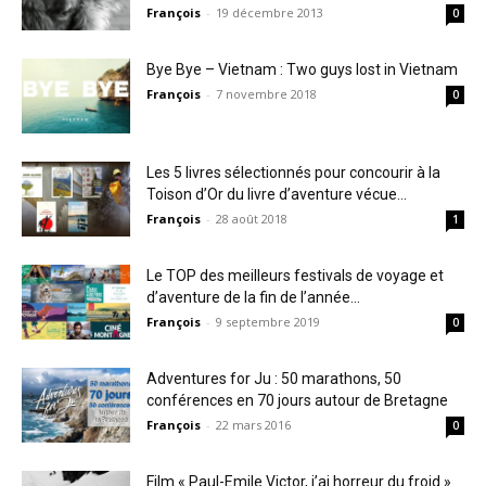
François
-
19 décembre 2013
0
Bye Bye – Vietnam : Two guys lost in Vietnam
François
-
7 novembre 2018
0
Les 5 livres sélectionnés pour concourir à la
Toison d’Or du livre d’aventure vécue...
François
-
28 août 2018
1
Le TOP des meilleurs festivals de voyage et
d’aventure de la fin de l’année...
François
-
9 septembre 2019
0
Adventures for Ju : 50 marathons, 50
conférences en 70 jours autour de Bretagne
François
-
22 mars 2016
0
Film « Paul-Emile Victor, j’ai horreur du froid »