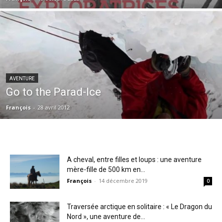
AVENTURE
Go to the Parad-Ice
François
-
28 avril 2012
A cheval, entre filles et loups : une aventure
mère-fille de 500 km en...
François
-
14 décembre 2019
0
Traversée arctique en solitaire : « Le Dragon du
Nord », une aventure de...