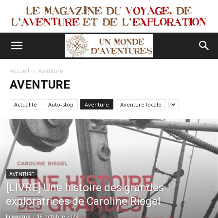
Accueil
Aventure
AVENTURE
Actualité
Auto-stop
Aventure
Aventure locale
AVENTURE
[LIVRE] Une histoire des grandes
exploratrices de Caroline Riegel
François
-
18 octobre 2023