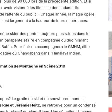
 plus de 90 000 lors de la précédente édition. Et si
 d’avoir visionné les films, se demandant s’ils
r de l’attente du public… Chaque année, la magie opère,
lms est largement à la hauteur de leurs espérances.
ène skier des pentes toujours plus raides dans le
en parapente et rire en compagnie du duo hilarant
e Baffin. Pour finir on accompagnera le GMHM, élite
 engagée du Changabang dans l’Himalaya Indien.
rammation de Montagne en Scène 2019
n)
propos? Le gratin du ski et du snowboard mondial,
Le Rue et Jérémie Heitz
, se retrouve pour un condensé
dans le Massif du Mont-Blanc. Une sélection d’images