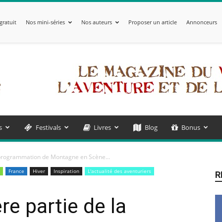
gratuit
Nos mini-séries
Nos auteurs
Proposer un article
Annonceurs
s
Festivals
Livres
Blog
Bonus
 programmation de Montagne en Scène...
France
Hiver
Inspiration
L'actualité des aventuriers
R
e partie de la