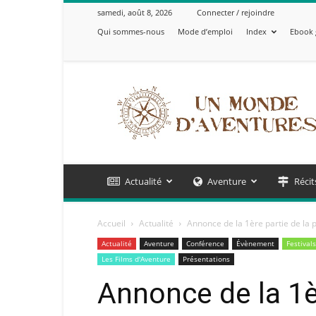
samedi, août 8, 2026
Connecter / rejoindre
Qui sommes-nous
Mode d’emploi
Index
Ebook 
Un
Monde
d'Aventures
Actualité
Aventure
Récit
Accueil
Actualité
Annonce de la 1ère partie de la
Actualité
Aventure
Conférence
Évènement
Festivals
Les Films d'Aventure
Présentations
Annonce de la 1èr