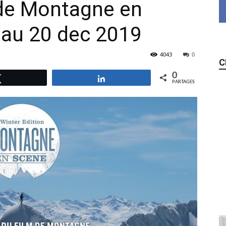
de Montagne en
 au 20 dec 2019
4043
0
C
0
Tweetez
Partagez
PARTAGES