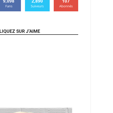
9,098
2,890
107
Fans
Suiveurs
Abonnés
LIQUEZ SUR J’AIME