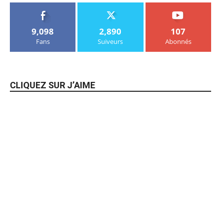
9,098
2,890
107
Fans
Suiveurs
Abonnés
CLIQUEZ SUR J’AIME