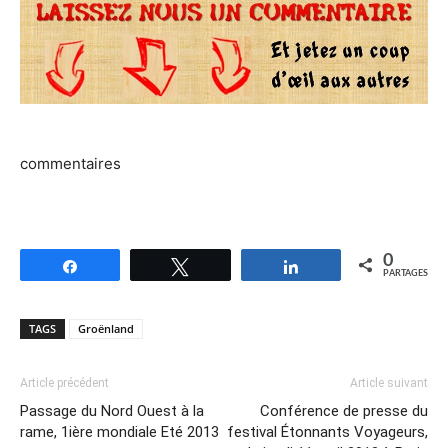
commentaires
0
Partagez
Tweetez
Partagez
PARTAGES
TAGS
Groënland
Article précédent
Article suivant
Passage du Nord Ouest à la
Conférence de presse du
rame, 1ière mondiale Eté 2013
festival Étonnants Voyageurs,