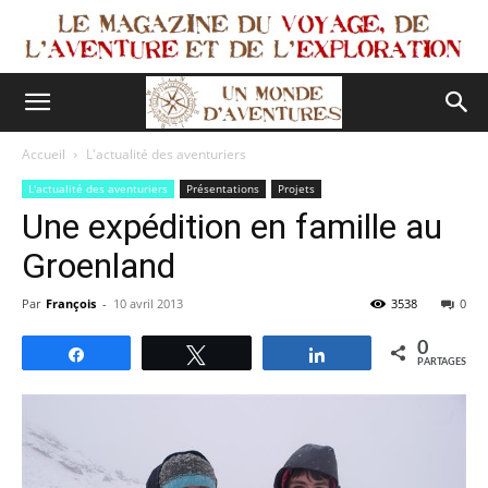
Accueil
L'actualité des aventuriers
L'actualité des aventuriers
Présentations
Projets
Une expédition en famille au
Groenland
Par
François
-
10 avril 2013
3538
0
0
Partagez
Tweetez
Partagez
PARTAGES