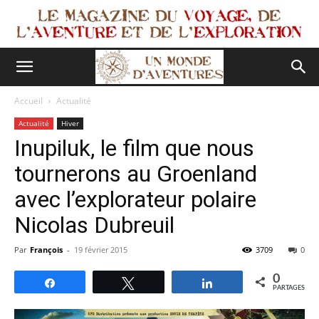
Accueil
Actualité
Actualité
Hiver
Inupiluk, le film que nous
tournerons au Groenland
avec l’explorateur polaire
Nicolas Dubreuil
Par
François
-
19 février 2015
3709
0
0
Partagez
Tweetez
Partagez
PARTAGES