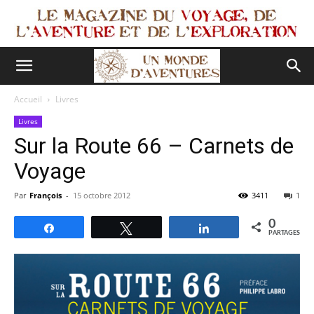
Accueil
Livres
Livres
Sur la Route 66 – Carnets de
Voyage
Par
François
-
15 octobre 2012
3411
1
0
Partagez
Tweetez
Partagez
PARTAGES