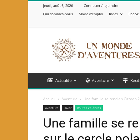
jeudi, août 6, 2026
Connecter / rejoindre
Qui sommes-nous
Mode d’emploi
Index
Ebook 
Un
Monde
d'Aventures
Actualité
Aventure
Récit
Accueil
Aventure
Une famille se rend en Citroën 2 
Aventure
Hiver
Routes célèbres
Une famille se r
sur le cercle pola