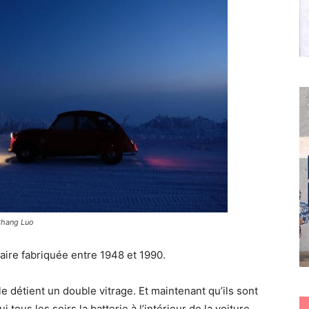
 Chang Luo
laire fabriquée entre 1948 et 1990.
le détient un double vitrage. Et maintenant qu’ils sont
i tous les soirs la batterie à l’intérieur de la voiture.