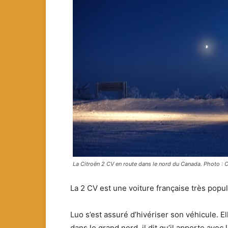
La Citroën 2 CV en route dans le nord du Canada. Photo :
La 2 CV est une voiture française très popu
Luo s’est assuré d’hivériser son véhicule. El
dans le grand nord, il dit qu’il apporte avec lu