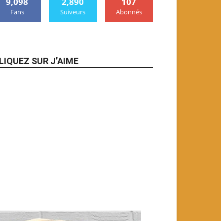
9,098
2,890
107
Fans
Suiveurs
Abonnés
LIQUEZ SUR J’AIME