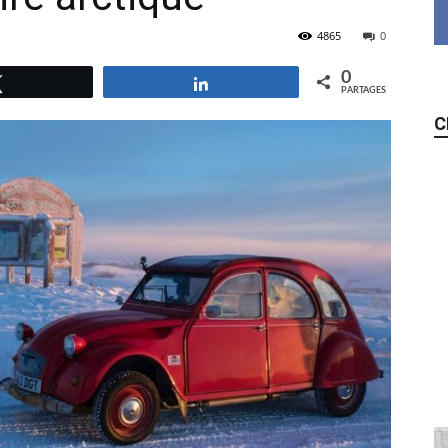
4865
0
0
Tweetez
Partagez
PARTAGES
C