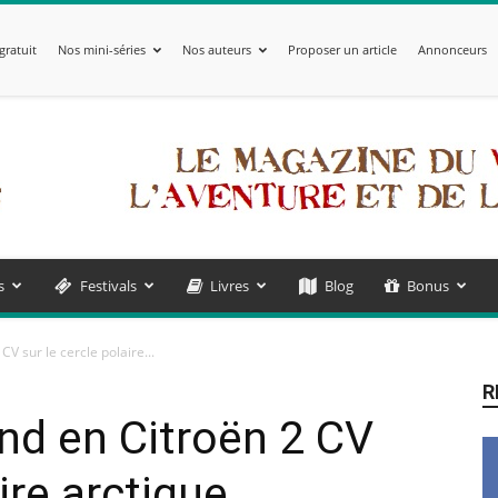
gratuit
Nos mini-séries
Nos auteurs
Proposer un article
Annonceurs
s
Festivals
Livres
Blog
Bonus
CV sur le cercle polaire...
R
end en Citroën 2 CV
ire arctique