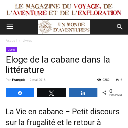
Accueil
Livres
Livres
Eloge de la cabane dans la
littérature
Par
François
-
2 mai 2013
9282
6
0
Partagez
Tweetez
Partagez
PARTAGES
La Vie en cabane – Petit discours
sur la frugalité et le retour à