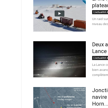
platea
L'actualité 
Un raid su
niveau des
Deux a
Lance 
L'actualité 
La Lance c
bien avanc
complèteme
Joncti
navire
Horn..