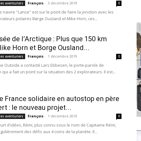
François
-
3 décembre 2019
des aventuriers
0
e navire "Lance" est sur le point de faire la jonction avec les
rateurs polaires Børge Ousland et Mike Horn, ces...
sée de l’Arctique : Plus que 150 km
ike Horn et Borge Ousland...
François
-
1 décembre 2019
des aventuriers
0
e Outside a contacté Lars Ebbesen, le porte-parole de
 qui a fait un point sur la situation des 2 explorateurs. Il est...
e France solidaire en autostop en père
rt : le nouveau projet...
François
-
1 décembre 2019
des aventuriers
0
ourt d'idées, Rémi, plus connu sous le nom de Capitaine Rémi,
gulièrement des défis aux 4 coins de la planète. Il...