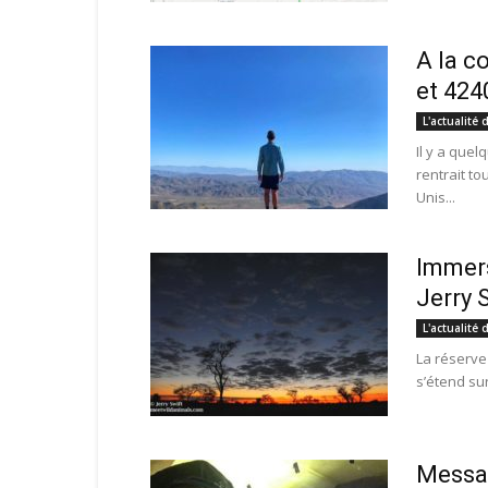
A la c
et 424
L'actualité 
Il y a quel
rentrait to
Unis...
Immers
Jerry 
L'actualité 
La réserve
s’étend su
Messag