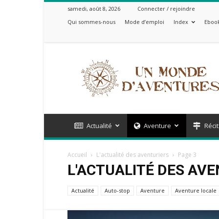
samedi, août 8, 2026
Connecter / rejoindre
Qui sommes-nous
Mode d’emploi
Index
Ebook
Un
Monde
d'Aventures
Actualité
Aventure
Récit
Accueil
L'actualité des aventuriers
Page 3
L'ACTUALITÉ DES AV
Actualité
Auto-stop
Aventure
Aventure locale