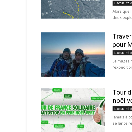
L'actualité 
Alors que l
deux explo
Traver
pour M
L'actualité 
Le magazin
l’expédition
Tour d
noël ve
L'actualité 
Jamais à c
se lance ré