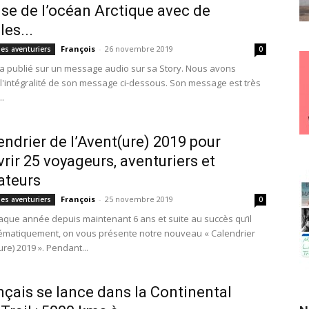
se de l’océan Arctique avec de
les...
François
-
26 novembre 2019
des aventuriers
0
a publié sur un message audio sur sa Story. Nous avons
t l'intégralité de son message ci-dessous. Son message est très
..
endrier de l’Avent(ure) 2019 pour
rir 25 voyageurs, aventuriers et
ateurs
François
-
25 novembre 2019
des aventuriers
0
ue année depuis maintenant 6 ans et suite au succès qu’il
tématiquement, on vous présente notre nouveau « Calendrier
ure) 2019 ». Pendant...
nçais se lance dans la Continental