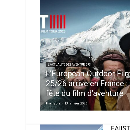
L'ACTUALITÉ DES AVENTURIERS
L’European Outdoor Fil
25/26 arrive en France :
fête du film d’aventure
François
-
13 janvier 2026
EAIIST,