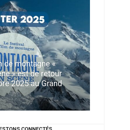
ilm de montagne «
e » est de retour
bre 2025 au Grand
ESTONS CONNECTÉS