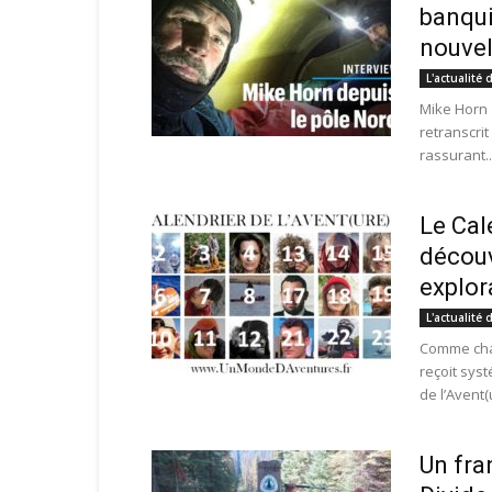
banqui
nouvel
L'actualité 
Mike Horn 
retranscri
rassurant..
Le Cal
découv
explor
L'actualité 
Comme chaq
reçoit sys
de l’Avent(
Un fra