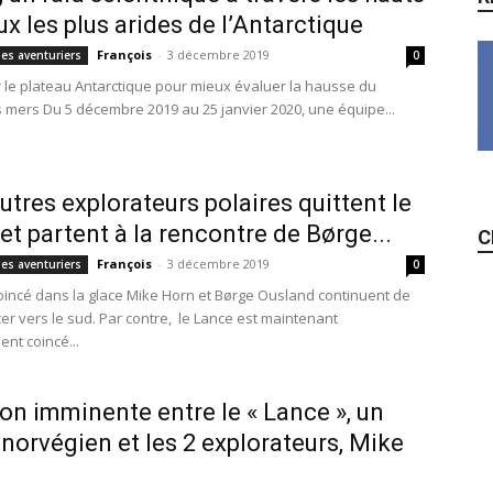
ux les plus arides de l’Antarctique
François
-
3 décembre 2019
des aventuriers
0
r le plateau Antarctique pour mieux évaluer la hausse du
 mers Du 5 décembre 2019 au 25 janvier 2020, une équipe...
utres explorateurs polaires quittent le
et partent à la rencontre de Børge...
C
François
-
3 décembre 2019
des aventuriers
0
oincé dans la glace Mike Horn et Børge Ousland continuent de
er vers le sud. Par contre, le Lance est maintenant
nt coincé...
on imminente entre le « Lance », un
 norvégien et les 2 explorateurs, Mike
.