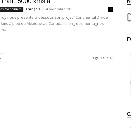
Trail : 5000 kms à...
N
François
-
24 novembre 2019
des aventuriers
0
roy nous présente ci-dessous son projet "Continental Divide
00 kms à pied du Mexique au Canada le long des montagnes
n...
F
Page 3 sur 37
C