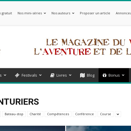
 gratuit
Nos mini-séries
Nos auteurs
Proposer un article
Annonceu
s
Festivals
Livres
Blog
Bonus
ENTURIERS
Bateau-stop
Charité
Compétences
Conférence
Course