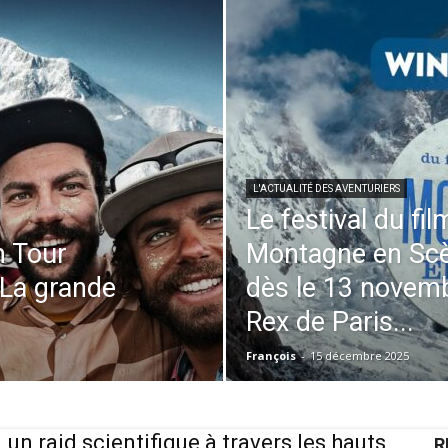
L'ACTUALITÉ DES AVENTURIERS
Le festival du f
m Tour
Montagne en Scèn
 La grande
dès le 13 novem
Rex de Paris...
François
-
15 décembre 2025
 un raid scientifique à travers les hauts
R