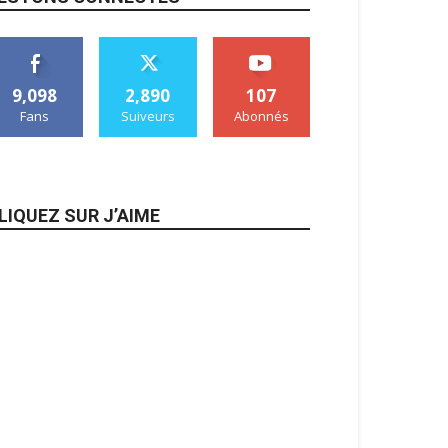
9,098
2,890
107
Fans
Suiveurs
Abonnés
LIQUEZ SUR J’AIME