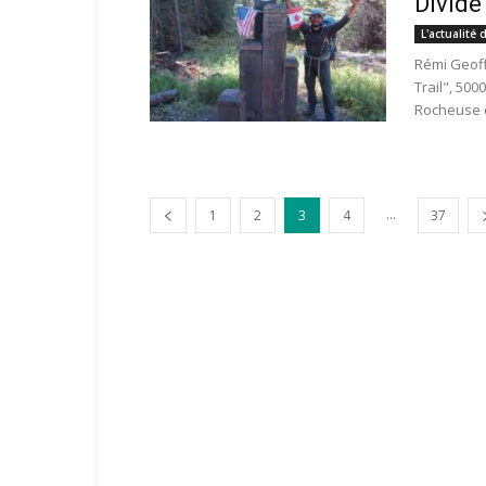
Divide 
L'actualité 
Rémi Geoff
Trail", 50
Rocheuse e
...
1
2
3
4
37