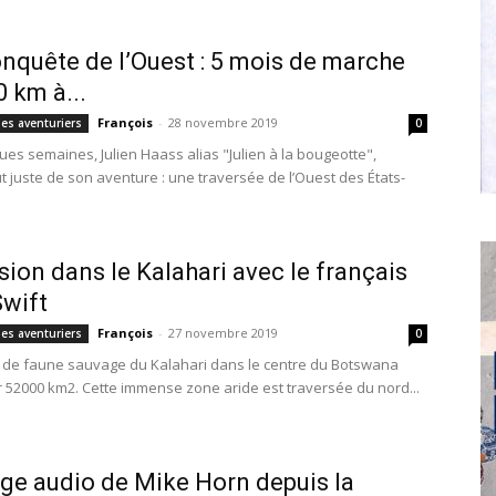
onquête de l’Ouest : 5 mois de marche
0 km à...
François
-
28 novembre 2019
des aventuriers
0
ques semaines, Julien Haass alias "Julien à la bougeotte",
ut juste de son aventure : une traversée de l’Ouest des États-
ion dans le Kalahari avec le français
Swift
François
-
27 novembre 2019
des aventuriers
0
 de faune sauvage du Kalahari dans le centre du Botswana
r 52000 km2. Cette immense zone aride est traversée du nord...
e audio de Mike Horn depuis la