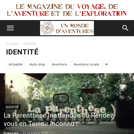
Accueil
Identité
IDENTITÉ
Actualité
Auto-stop
Aventure
Aventure locale
IDENTITÉ
La Parenthèse Inattendue ou Rendez-
vous en Terroir Inconnu !
François
-
31 octobre 2012