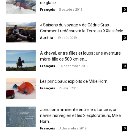
de glace
François
-
5 octobre 2018
0
« Saisons du voyage » de Cédric Gras :
Comment redécouvrir la Terre au XXIe siècle...
Aurélia
-
19 août 2019
0
A cheval, entre filles et loups : une aventure
mère-fille de 500 km en...
François
-
14 décembre 2019
0
Les principaux exploits de Mike Horn
François
-
28 avril 2015
4
Jonction imminente entre le « Lance », un
navire norvégien et les 2 explorateurs, Mike
Horn...
François
-
3 décembre 2019
0