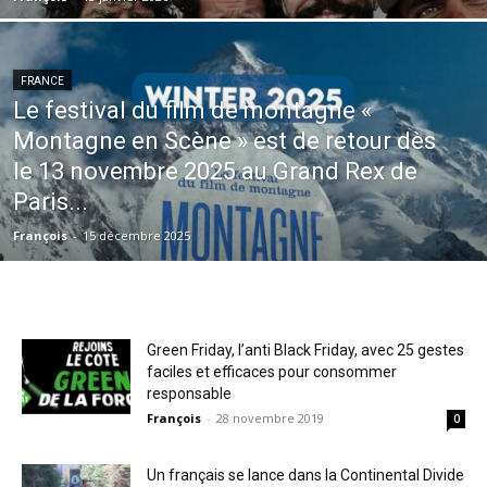
FRANCE
Le festival du film de montagne «
Montagne en Scène » est de retour dès
le 13 novembre 2025 au Grand Rex de
Paris...
François
-
15 décembre 2025
Green Friday, l’anti Black Friday, avec 25 gestes
faciles et efficaces pour consommer
responsable
François
-
28 novembre 2019
0
Un français se lance dans la Continental Divide