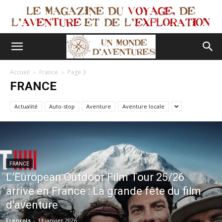
Accueil
France
Page 3
FRANCE
Actualité
Auto-stop
Aventure
Aventure locale
FRANCE
L’European Outdoor Film Tour 25/26
arrive en France : La grande fête du film
d’aventure
François
-
13 janvier 2026