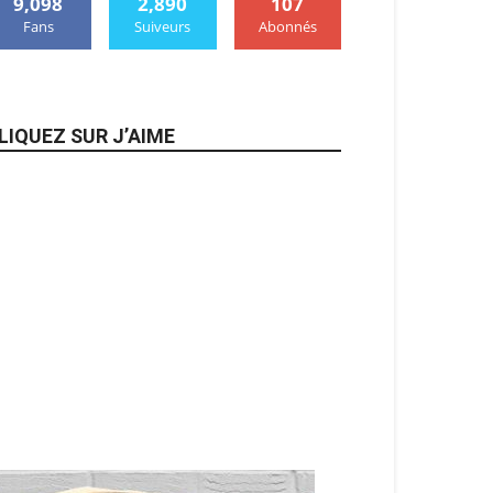
9,098
2,890
107
Fans
Suiveurs
Abonnés
LIQUEZ SUR J’AIME