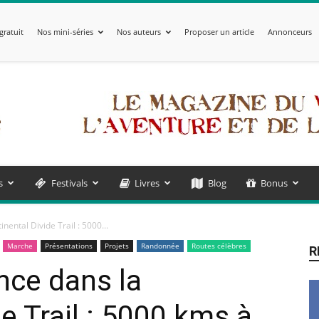
gratuit
Nos mini-séries
Nos auteurs
Proposer un article
Annonceurs
s
Festivals
Livres
Blog
Bonus
nental Divide Trail : 5000...
Marche
Présentations
Projets
Randonnée
Routes célèbres
R
nce dans la
e Trail : 5000 kms à