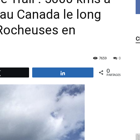
au Canada le long
Rocheuses en
C
7659
0
0
Tweetez
Partagez
PARTAGES