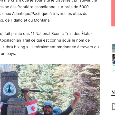
en marchant que je souhaite le traverser. En suivant le
icaine à la frontière canadienne, sur près de 5000
s eaux Atlantique/Pacifique à travers les états du
, de l’Idaho et du Montana.
e) fait partie des 11 National Scenic Trail des États-
l’Appalachian Trail ce qui est connu sous le nom de
 « thru hiking » – littéralement randonnée à travers ou
 un pays.
N