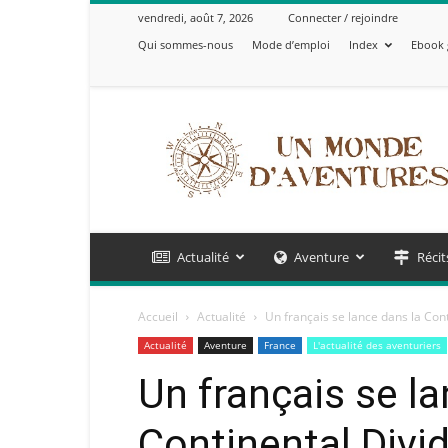
vendredi, août 7, 2026
Connecter / rejoindre
Qui sommes-nous
Mode d’emploi
Index
Ebook 
Un
Monde
d'Aventures
Actualité
Aventure
Récit
Accueil
Actualité
Un français se lance dans la Conti
Actualité
Aventure
France
L'actualité des aventuriers
Un français se la
Continental Divid