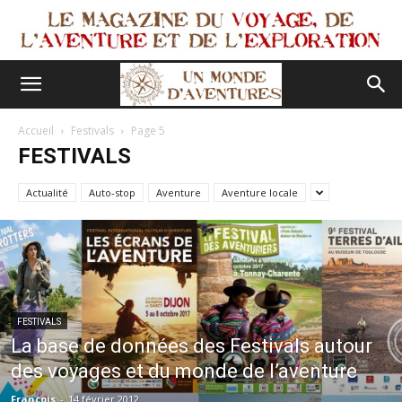
Accueil
Festivals
Page 5
FESTIVALS
Actualité
Auto-stop
Aventure
Aventure locale
FESTIVALS
La base de données des Festivals autour
des voyages et du monde de l’aventure
François
-
14 février 2012