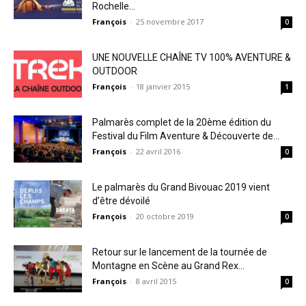
Rochelle...
François
-
25 novembre 2017
0
UNE NOUVELLE CHAÎNE TV 100% AVENTURE &
OUTDOOR
François
-
18 janvier 2015
1
Palmarès complet de la 20ème édition du
Festival du Film Aventure & Découverte de...
François
-
22 avril 2016
0
Le palmarès du Grand Bivouac 2019 vient
d’être dévoilé
François
-
20 octobre 2019
0
Retour sur le lancement de la tournée de
Montagne en Scène au Grand Rex...
François
-
8 avril 2015
0