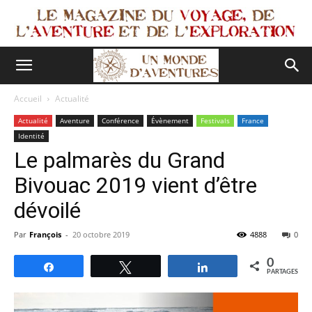
Accueil
Actualité
Actualité
Aventure
Conférence
Évènement
Festivals
France
Identité
Le palmarès du Grand
Bivouac 2019 vient d’être
dévoilé
Par
François
-
20 octobre 2019
4888
0
0
Partagez
Tweetez
Partagez
PARTAGES