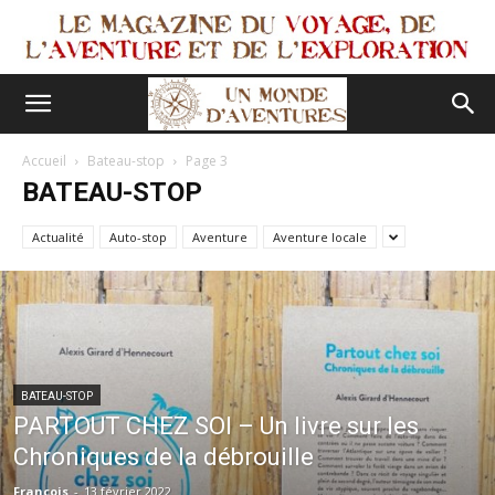
Accueil
Bateau-stop
Page 3
BATEAU-STOP
Actualité
Auto-stop
Aventure
Aventure locale
BATEAU-STOP
PARTOUT CHEZ SOI – Un livre sur les
Chroniques de la débrouille
François
-
13 février 2022