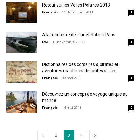
Retour sur les Voiles Polaires 2013
François
-
15 décembre 2013
1
A la rencontre de Planet Solar à Paris
Eve
-
15 novembre 2013
1
Dictionnaires des corsaires & pirates et
aventures maritimes de toutes sortes
François
-
30 mai 2013
1
Découvrez un concept de voyage unique au
monde
François
-
14 mai 2013
0
2
3
4