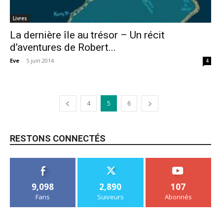
Livres
La dernière île au trésor – Un récit
d’aventures de Robert...
Eve
-
5 juin 2014
4
4
5
6
RESTONS CONNECTÉS
9,098
2,890
107
Fans
Suiveurs
Abonnés