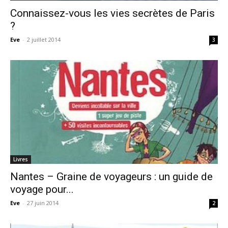
Connaissez-vous les vies secrètes de Paris
?
Eve
-
2 juillet 2014
3
Livres
Nantes – Graine de voyageurs : un guide de
voyage pour...
Eve
-
27 juin 2014
2