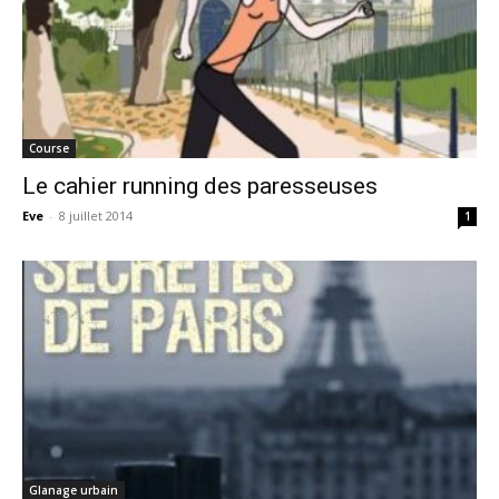
Course
Le cahier running des paresseuses
Eve
-
8 juillet 2014
1
Glanage urbain