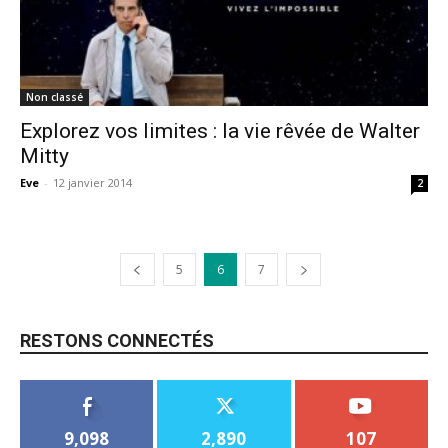
Non classé
Explorez vos limites : la vie rêvée de Walter
Mitty
Eve
-
12 janvier 2014
2
5
6
7
RESTONS CONNECTÉS
9,098
2,890
107