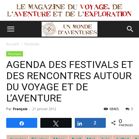
Accueil
Festivals
Festivals
AGENDA DES FESTIVALS ET
DES RENCONTRES AUTOUR
DU VOYAGE ET DE
L’AVENTURE
Par
François
-
21 janvier 2012
68465
3
0
Partagez
Tweetez
Partagez
2
PARTAGES