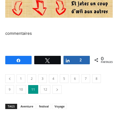
commentaires
0
Partagez
Tweetez
Partagez
2
PARTAGES
1
2
3
4
5
6
7
8
9
10
11
12
TAGS
Aventure
festival
Voyage