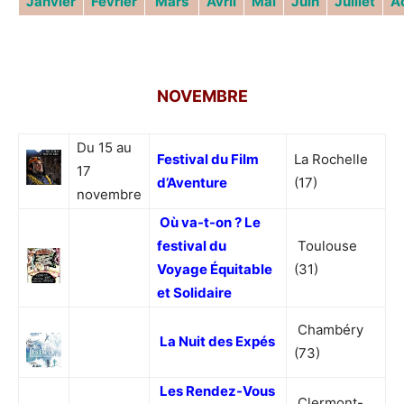
Janvier
Février
Mars
Avril
Mai
Juin
Juillet
A
NOVEMBRE
Du 15 au
Festival du Film
La Rochelle
17
d’Aventure
(17)
novembre
Où va-t-on ? Le
festival du
Toulouse
Voyage Équitable
(31)
et Solidaire
Chambéry
La Nuit des Expés
(73)
Les Rendez-Vous
Clermont-