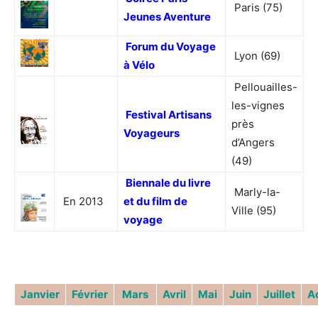
Paris (75)
Jeunes Aventure
Forum du Voyage
Lyon (69)
à Vélo
Pellouailles-
les-vignes
Festival Artisans
près
Voyageurs
d’Angers
(49)
Biennale du livre
Marly-la-
En 2013
et du film de
Ville (95)
voyage
Janvier
Février
Mars
Avril
Mai
Juin
Juillet
A