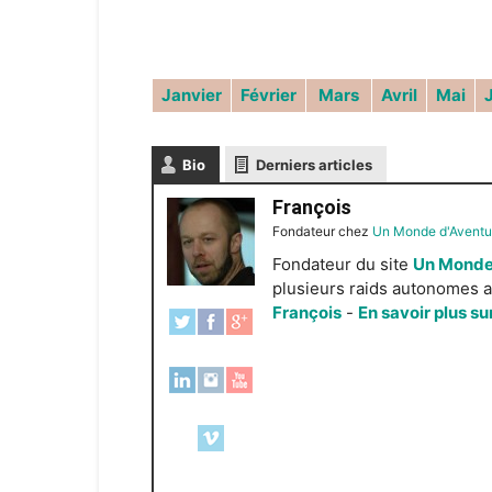
Janvier
Février
Mars
Avril
Mai
Bio
Derniers articles
François
Fondateur
chez
Un Monde d'Aventu
Fondateur du site
Un Monde
plusieurs raids autonomes a
François
-
En savoir plus su