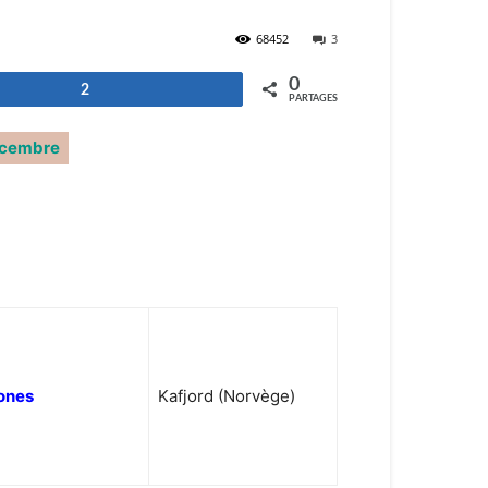
68452
3
0
2
PARTAGES
cembre
tones
Kafjord (Norvège)