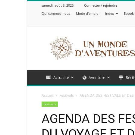
samedi, août 8, 2026
Connecter / rejoindre
Qui sommes-nous
Mode d’emploi
Index
Ebook 
Un
Monde
d'Aventures
Actualité
Aventure
Récit
Accueil
Festivals
AGENDA DES FESTIVALS ET DE
Festivals
AGENDA DES FE
DU VOYAGE ET D