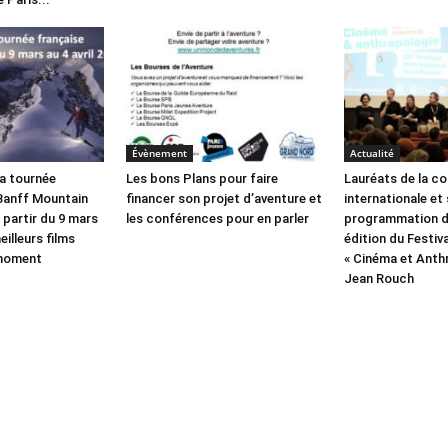
Évènement
Actualité
a tournée
Les bons Plans pour faire
Lauréats de la c
 Banff Mountain
financer son projet d’aventure et
internationale et 
à partir du 9 mars
les conférences pour en parler
programmation d
eilleurs films
édition du Festiva
 moment
« Cinéma et Anth
Jean Rouch