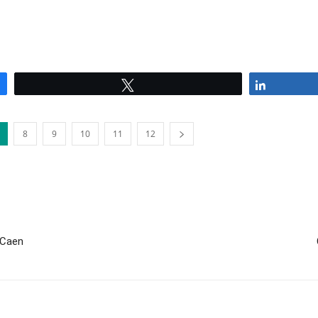
Tweetez
Partagez
8
9
10
11
12
 Caen