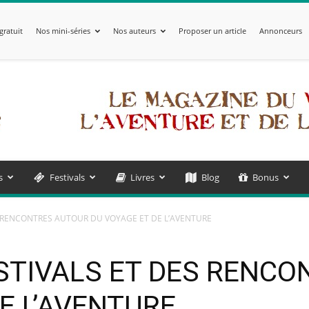
gratuit
Nos mini-séries
Nos auteurs
Proposer un article
Annonceurs
s
Festivals
Livres
Blog
Bonus
S RENCONTRES AUTOUR DU VOYAGE ET DE L’AVENTURE
STIVALS ET DES RENC
E L’AVENTURE