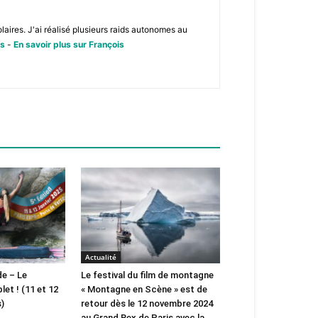
aires. J'ai réalisé plusieurs raids autonomes au
is
-
En savoir plus sur François
Actualité
de – Le
Le festival du film de montagne
t ! (11 et 12
« Montagne en Scène » est de
s)
retour dès le 12 novembre 2024
au Grand Rex de Paris avec la...