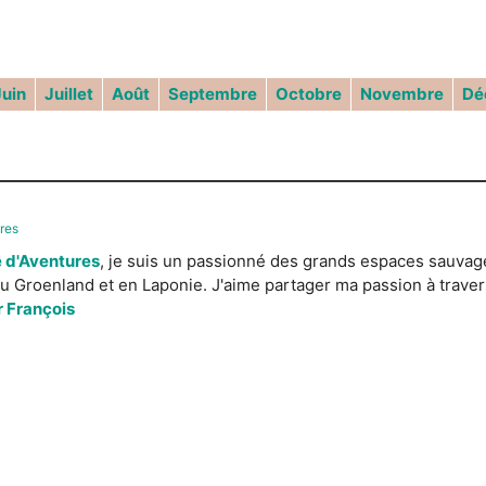
Juin
Juillet
Août
Septembre
Octobre
Novembre
Dé
res
 d'Aventures
, je suis un passionné des grands espaces sauvage
u Groenland et en Laponie. J'aime partager ma passion à traver
r François