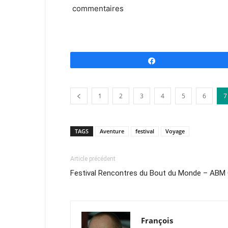
commentaires
Partagez
1
2
3
4
5
6
7
TAGS
Aventure
festival
Voyage
Article précédent
Festival Rencontres du Bout du Monde – ABM
François