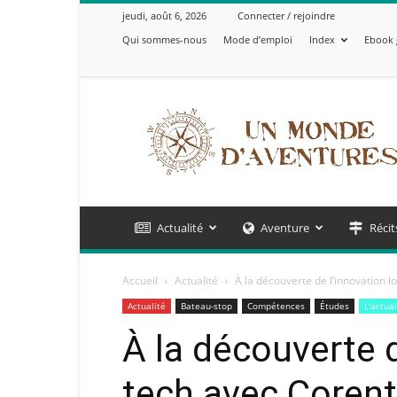
jeudi, août 6, 2026
Connecter / rejoindre
Qui sommes-nous
Mode d’emploi
Index
Ebook 
Un
Monde
d'Aventures
Actualité
Aventure
Récit
Accueil
Actualité
À la découverte de l’innovation 
Actualité
Bateau-stop
Compétences
Études
L'actua
À la découverte d
tech avec Corent