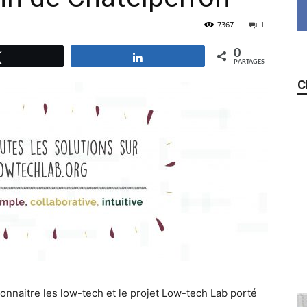
7367
1
0
Tweetez
Partagez
PARTAGES
C
onnaitre les low-tech et le projet Low-tech Lab porté