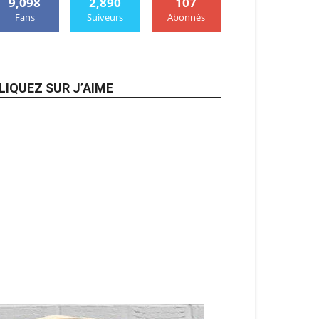
9,098
2,890
107
Fans
Suiveurs
Abonnés
LIQUEZ SUR J’AIME