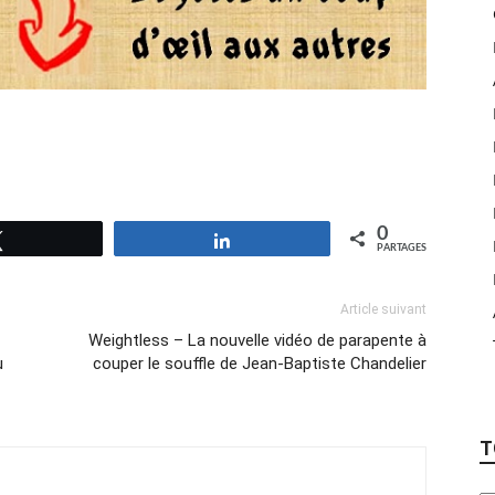
0
Tweetez
Partagez
PARTAGES
Article suivant
Weightless – La nouvelle vidéo de parapente à
u
couper le souffle de Jean-Baptiste Chandelier
T