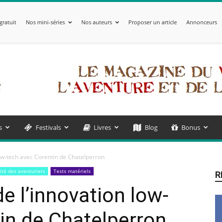
gratuit
Nos mini-séries
Nos auteurs
Proposer un article
Annonceurs
s
Festivals
Livres
Blog
Bonus
low-tech avec Corentin de Chatelperron
lité des aventuriers
Tests matériels
R
e l’innovation low-
in de Chatelperron