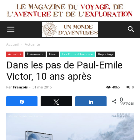
Accueil
Actualité
Actualité
Évènement
Hiver
Les Films d'Aventure
Reportage
Dans les pas de Paul-Emile
Victor, 10 ans après
Par
François
-
31 mai 2016
4065
0
0
Partagez
Tweetez
Partagez
PARTAGES