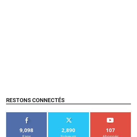
RESTONS CONNECTÉS
9,098
2,890
107
Fans
Suiveurs
Abonnés