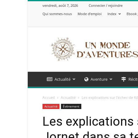
vendredi, août 7, 2026
Connecter / rejoindre
Qui sommes-nous
Mode d’emploi
Index
Ebook 
Un
Monde
d'Aventures
Actualité
Aventure
Récit
Accueil
Actualité
Les explications sur l’échec de Ki
Actualité
Évènement
Les explications 
Jornet dans sa t