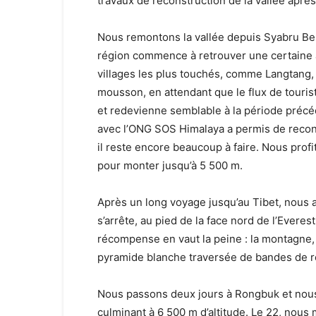
travaux de reconstruction de la vallée aprè
Nous remontons la vallée depuis Syabru Bes
région commence à retrouver une certaine an
villages les plus touchés, comme Langtang, 
mousson, en attendant que le flux de tourist
et redevienne semblable à la période précéd
avec l’ONG SOS Himalaya a permis de recon
il reste encore beaucoup à faire. Nous pro
pour monter jusqu’à 5 500 m.
Après un long voyage jusqu’au Tibet, nous ar
s’arrête, au pied de la face nord de l’Everes
récompense en vaut la peine : la montagne, d
pyramide blanche traversée de bandes de r
Nous passons deux jours à Rongbuk et nous
culminant à 6 500 m d’altitude. Le 22, nou