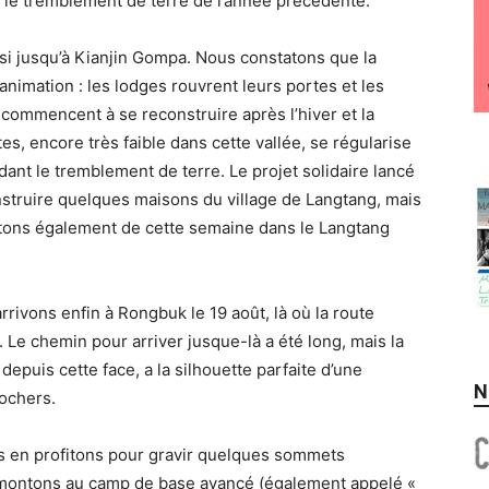
s le tremblement de terre de l’année précédente.
i jusqu’à Kianjin Gompa. Nous constatons que la
imation : les lodges rouvrent leurs portes et les
commencent à se reconstruire après l’hiver et la
es, encore très faible dans cette vallée, se régularise
ant le tremblement de terre. Le projet solidaire lancé
struire quelques maisons du village de Langtang, mais
fitons également de cette semaine dans le Langtang
rivons enfin à Rongbuk le 19 août, là où la route
t. Le chemin pour arriver jusque-là a été long, mais la
epuis cette face, a la silhouette parfaite d’une
N
ochers.
 en profitons pour gravir quelques sommets
s montons au camp de base avancé (également appelé «