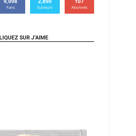
9,098
2,890
107
Fans
Suiveurs
Abonnés
LIQUEZ SUR J’AIME