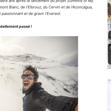
uatre ans après le lancement du projet Summits of My
ont Blanc, de l’Elbrouz, du Cervin et de l’Aconcagua,
i passionnant et de gravir l’Everest.
 réellement passé !