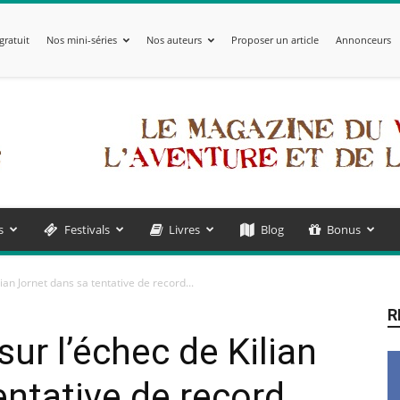
gratuit
Nos mini-séries
Nos auteurs
Proposer un article
Annonceurs
s
Festivals
Livres
Blog
Bonus
lian Jornet dans sa tentative de record...
R
sur l’échec de Kilian
entative de record