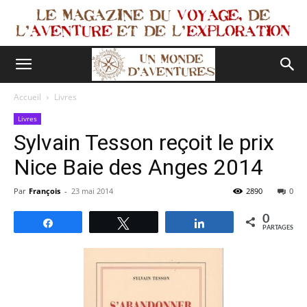
Accueil
Livres
Livres
Sylvain Tesson reçoit le prix
Nice Baie des Anges 2014
Par
François
-
23 mai 2014
2890
0
0
Partagez
Tweetez
Partagez
PARTAGES